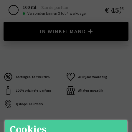
100 ml
-
Eau de parfum
€ 45
,
95
Verzonden binnen 3 tot 4 werkdagen
IN WINKELMAND
Kortingen
tot wel 70%
Al 12 jaar
voordelig
100% originele
parfums
Afhalen
mogelijk
Qshops
Keurmerk
Cookies