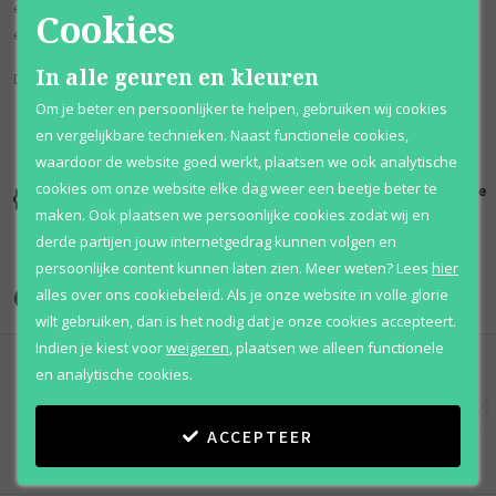
extracten, gekenmerkt door zijn mannelijke herkenbare geur is dit
Cookies
een klassieker in de making.
In alle geuren en kleuren
Deze geur staat bekend als; Kruidig & Hout-achtig.
Om je beter en persoonlijker te helpen, gebruiken wij cookies
en vergelijkbare technieken. Naast functionele cookies,
waardoor de website goed werkt, plaatsen we ook analytische
cookies om onze website elke dag weer een beetje beter te
Kortingen
Al 12 jaar
100% originele
tot wel 70%
voordelig
parfums
maken. Ook plaatsen we persoonlijke cookies zodat wij en
derde partijen jouw internetgedrag kunnen volgen en
persoonlijke content kunnen laten zien.
Meer weten?
Lees
hier
Onze merken
alles over ons cookiebeleid. Als je onze website in volle glorie
wilt gebruiken, dan is het nodig dat je onze cookies accepteert.
Indien je kiest voor
weigeren
,
plaatsen we alleen functionele
en analytische cookies.
ACCEPTEER