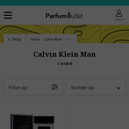
Inloggen
Terug
Home
/
Calvin Klein
/
Man
Calvin Klein Man
1
artikel
Filter op
Sorteer op