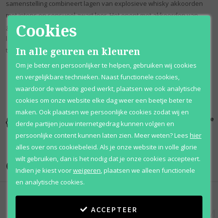
samenstelling combineert lagen van explosieve whisky akkoorden
met intens en sensueel zwart leer. Het opent met akkoorden van
Cookies
grapefruit, pomelo en whisky die leiden naar het hart van bevroren
lavendel, salie, tijm en rode kardemom. De basisnoten zijn leer,
In alle geuren en kleuren
tonkaboon en benzoë.
Om je beter en persoonlijker te helpen, gebruiken wij cookies
en vergelijkbare technieken. Naast functionele cookies,
waardoor de website goed werkt, plaatsen we ook analytische
cookies om onze website elke dag weer een beetje beter te
maken. Ook plaatsen we persoonlijke cookies zodat wij en
Kortingen
Al 12 jaar
100% originele
derde partijen jouw internetgedrag kunnen volgen en
tot wel 70%
voordelig
parfums
persoonlijke content kunnen laten zien.
Meer weten?
Lees
hier
alles over ons cookiebeleid. Als je onze website in volle glorie
wilt gebruiken, dan is het nodig dat je onze cookies accepteert.
Onze merken
Indien je kiest voor
weigeren
,
plaatsen we alleen functionele
en analytische cookies.
ACCEPTEER