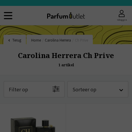
Inloggen
Terug
Home
/
Carolina Herrera
/
Ch Prive
Carolina Herrera Ch Prive
1
artikel
Filter op
Sorteer op