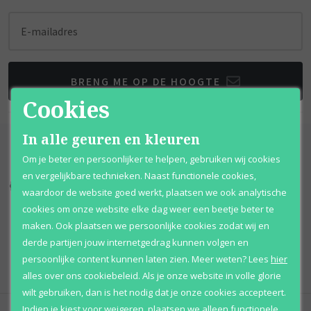
E-mailadres
BRENG ME OP DE HOOGTE
Cookies
In alle geuren en kleuren
Om je beter en persoonlijker te helpen, gebruiken wij cookies
en vergelijkbare technieken. Naast functionele cookies,
Kortingen
tot wel 70%
Al 12 jaar
voordelig
waardoor de website goed werkt, plaatsen we ook analytische
cookies om onze website elke dag weer een beetje beter te
100% originele
parfums
Afhalen
mogelijk
maken. Ook plaatsen we persoonlijke cookies zodat wij en
derde partijen jouw internetgedrag kunnen volgen en
Qshops
Keurmerk
persoonlijke content kunnen laten zien.
Meer weten?
Lees
hier
alles over ons cookiebeleid. Als je onze website in volle glorie
wilt gebruiken, dan is het nodig dat je onze cookies accepteert.
Indien je kiest voor
weigeren
,
plaatsen we alleen functionele