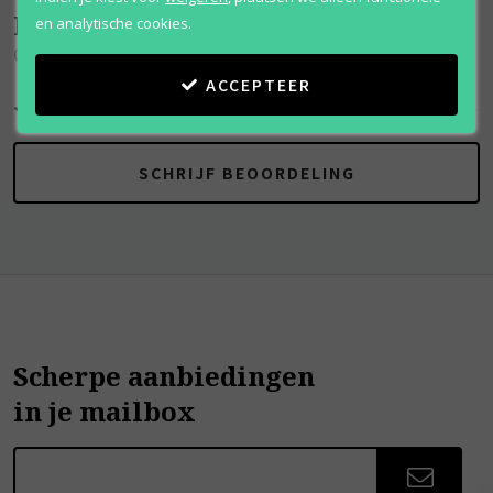
Beoordelingen
(
0
)
en analytische cookies.
Ch Privee
ACCEPTEER
SCHRIJF BEOORDELING
Scherpe aanbiedingen
in je mailbox