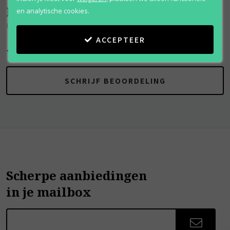
Beoordelingen
(
0
)
en analytische cookies.
Orange Affair
ACCEPTEER
SCHRIJF BEOORDELING
Scherpe aanbiedingen
in je mailbox