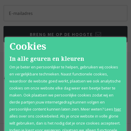
E-mailadres
BRENG ME OP DE HOOGTE
Cookies
In alle geuren en kleuren
Om je beter en persoonlijker te helpen, gebruiken wij cookies
en vergelijkbare technieken. Naast functionele cookies,
Kortingen
tot wel 70%
Al 12 jaar
voordelig
waardoor de website goed werkt, plaatsen we ook analytische
cookies om onze website elke dag weer een beetje beter te
100% originele
parfums
Afhalen
mogelijk
maken. Ook plaatsen we persoonlijke cookies zodat wij en
derde partijen jouw internetgedrag kunnen volgen en
Qshops
Keurmerk
persoonlijke content kunnen laten zien.
Meer weten?
Lees
hier
alles over ons cookiebeleid. Als je onze website in volle glorie
wilt gebruiken, dan is het nodig dat je onze cookies accepteert.
Indien je kiest voor
weigeren
,
plaatsen we alleen functionele