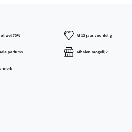
tot wel 70%
Al 12 jaar
voordelig
nele
parfums
Afhalen
mogelijk
urmerk