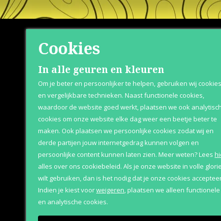
Cookies
Shop
Klante
In alle geuren en kleuren
Om je beter en persoonlijker te helpen, gebruiken wij cookie
Herenparfum
Betaaloptie
en vergelijkbare technieken. Naast functionele cookies,
waardoor de website goed werkt, plaatsen we ook analytisc
Damesparfum
Retournere
cookies om onze website elke dag weer een beetje beter te
Merken
Bezorging &
maken. Ook plaatsen we persoonlijke cookies zodat wij en
derde partijen jouw internetgedrag kunnen volgen en
Geschenksets
Over Parfum
persoonlijke content kunnen laten zien.
Meer weten?
Lees
hi
Aanbiedingen
alles over ons cookiebeleid. Als je onze website in volle glori
wilt gebruiken, dan is het nodig dat je onze cookies accepteer
Indien je kiest voor
weigeren
,
plaatsen we alleen functionele
en analytische cookies.