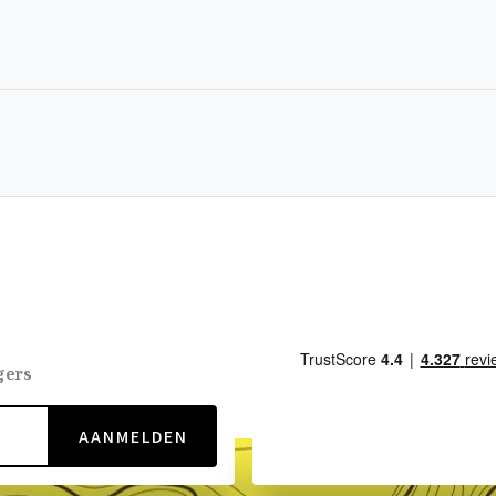
gers
AANMELDEN