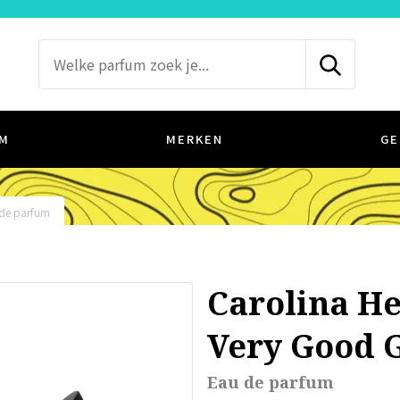
M
MERKEN
GE
de parfum
Carolina H
Very Good 
Eau de parfum