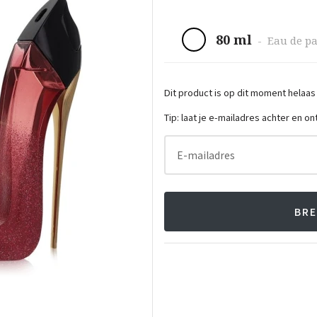
80 ml
-
Eau de p
Dit product is op dit moment helaas
Tip: laat je e-mailadres achter en o
E-mailadres
BRE