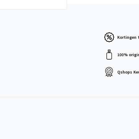
Kortingen
100% origi
Qshops
Ke