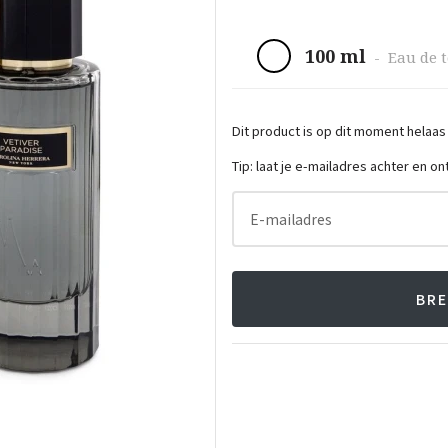
100 ml
-
Eau de t
Dit product is op dit moment helaas
Tip: laat je e-mailadres achter en o
E-mailadres
BRE