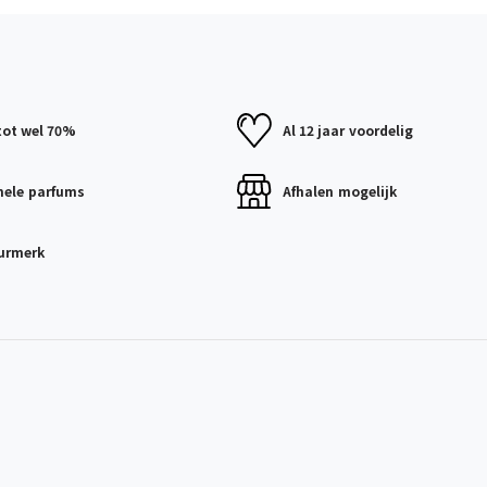
tot wel 70%
Al 12 jaar
voordelig
nele
parfums
Afhalen
mogelijk
urmerk