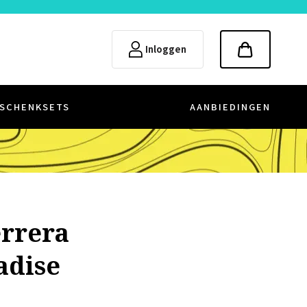
Inloggen
SCHENKSETS
AANBIEDINGEN
errera
adise