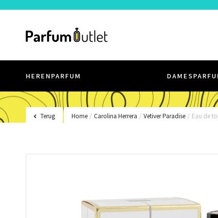
HERENPARFUM
DAMESPARFU
Terug
Home
/
Carolina Herrera
/
Vetiver Paradise
/
Eau de toi