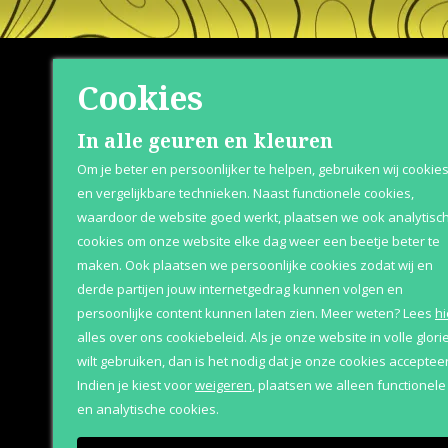
Cookies
Shop
Klante
In alle geuren en kleuren
Om je beter en persoonlijker te helpen, gebruiken wij cookie
Herenparfum
Retournere
en vergelijkbare technieken. Naast functionele cookies,
waardoor de website goed werkt, plaatsen we ook analytisc
Damesparfum
Bezorging &
cookies om onze website elke dag weer een beetje beter te
Merken
Over Parfum
maken. Ook plaatsen we persoonlijke cookies zodat wij en
derde partijen jouw internetgedrag kunnen volgen en
Geschenksets
Betaaloptie
persoonlijke content kunnen laten zien.
Meer weten?
Lees
hi
Aanbiedingen
alles over ons cookiebeleid. Als je onze website in volle glori
wilt gebruiken, dan is het nodig dat je onze cookies accepteer
Indien je kiest voor
weigeren
,
plaatsen we alleen functionele
en analytische cookies.