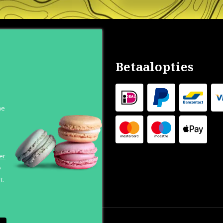
nservice
Betaalopties
s
n
he
 Levertijd
 Outlet
s
er
e
t.