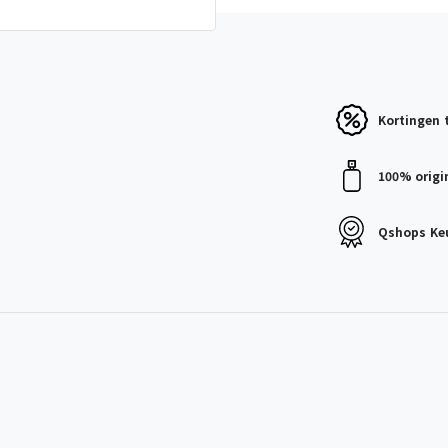
Kortingen
100% origi
Qshops
Ke