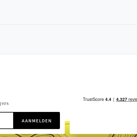
gers
AANMELDEN