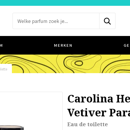
M
MERKEN
GE
lette
Carolina H
Vetiver Par
Eau de toilette