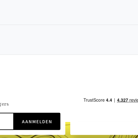
gers
AANMELDEN