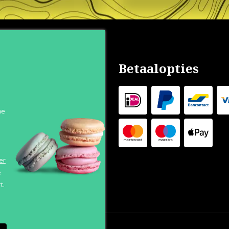
nservice
Betaalopties
s
n
he
 Levertijd
 Outlet
s
er
e
t.