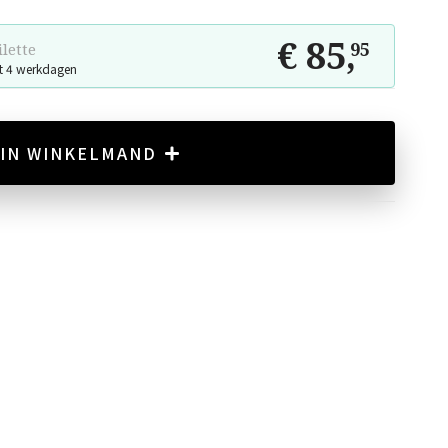
€ 85
,
95
ilette
t 4 werkdagen
IN WINKELMAND