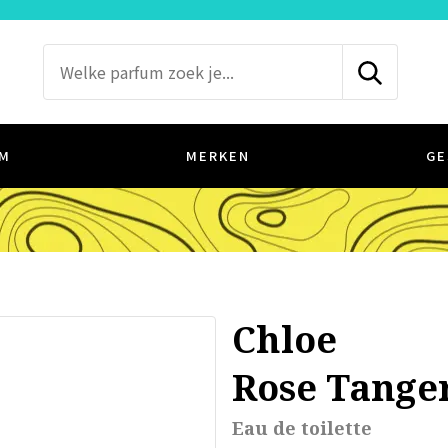
M
MERKEN
GE
Chloe
Rose Tange
Eau de toilette