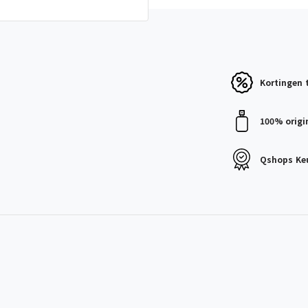
Kortingen
100% origi
Qshops
Ke