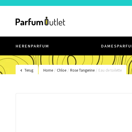
HERENPARFUM
DAMESPARFU
Terug
Home
/
Chloe
/
Rose Tangerine
/
Eau de toilette