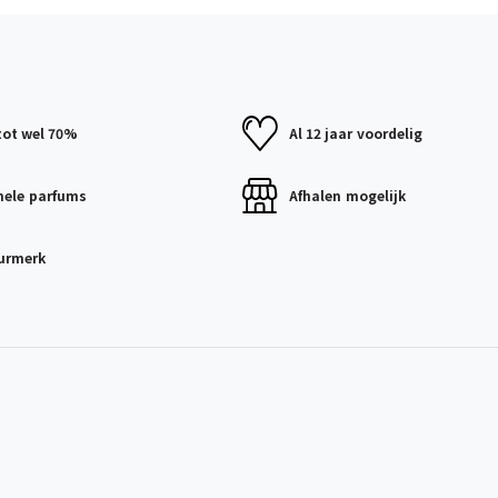
tot wel 70%
Al 12 jaar
voordelig
nele
parfums
Afhalen
mogelijk
urmerk