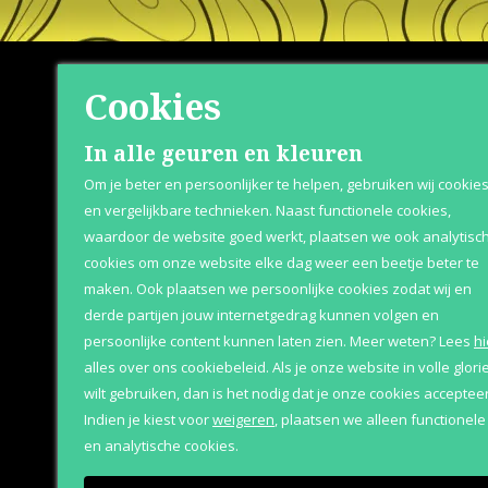
Cookies
Shop
Klante
In alle geuren en kleuren
Om je beter en persoonlijker te helpen, gebruiken wij cookie
Herenparfum
Retournere
en vergelijkbare technieken. Naast functionele cookies,
waardoor de website goed werkt, plaatsen we ook analytisc
Damesparfum
Bezorging &
cookies om onze website elke dag weer een beetje beter te
Merken
Over Parfum
maken. Ook plaatsen we persoonlijke cookies zodat wij en
derde partijen jouw internetgedrag kunnen volgen en
Geschenksets
Betaaloptie
persoonlijke content kunnen laten zien.
Meer weten?
Lees
hi
Aanbiedingen
alles over ons cookiebeleid. Als je onze website in volle glori
wilt gebruiken, dan is het nodig dat je onze cookies accepteer
Indien je kiest voor
weigeren
,
plaatsen we alleen functionele
en analytische cookies.