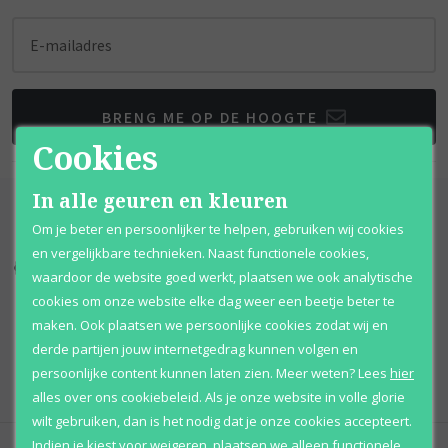
E-mailadres
BRENG ME OP DE HOOGTE
Cookies
In alle geuren en kleuren
Om je beter en persoonlijker te helpen, gebruiken wij cookies
en vergelijkbare technieken. Naast functionele cookies,
Kortingen
tot wel 70%
Al 12 jaar
voordelig
waardoor de website goed werkt, plaatsen we ook analytische
cookies om onze website elke dag weer een beetje beter te
100% originele
parfums
Afhalen
mogelijk
maken. Ook plaatsen we persoonlijke cookies zodat wij en
derde partijen jouw internetgedrag kunnen volgen en
Qshops
Keurmerk
persoonlijke content kunnen laten zien.
Meer weten?
Lees
hier
alles over ons cookiebeleid. Als je onze website in volle glorie
wilt gebruiken, dan is het nodig dat je onze cookies accepteert.
Indien je kiest voor
weigeren
,
plaatsen we alleen functionele