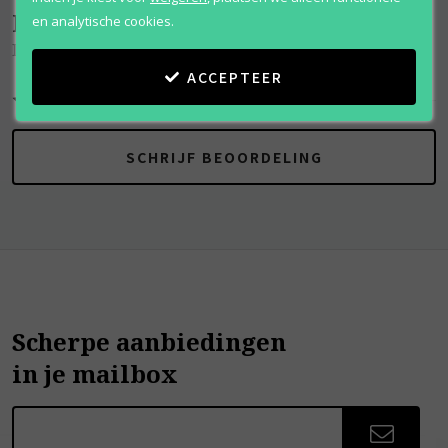
Beoordelingen
(
0
)
en analytische cookies.
Dioressence
ACCEPTEER
SCHRIJF BEOORDELING
Scherpe aanbiedingen
in je mailbox