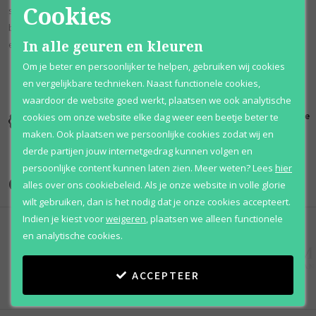
Cookies
scheutje neroli's die worden ondersteund door honingbloesem en
bittere sinaasappel. In de basis blijft de sensuele en sappige
In alle geuren en kleuren
essentie van zongerijpte perzikperfectie hangen.
Om je beter en persoonlijker te helpen, gebruiken wij cookies
en vergelijkbare technieken. Naast functionele cookies,
waardoor de website goed werkt, plaatsen we ook analytische
Kortingen
Al 12 jaar
100% originele
cookies om onze website elke dag weer een beetje beter te
tot wel 70%
voordelig
parfums
maken. Ook plaatsen we persoonlijke cookies zodat wij en
derde partijen jouw internetgedrag kunnen volgen en
persoonlijke content kunnen laten zien.
Meer weten?
Lees
hier
Onze merken
alles over ons cookiebeleid. Als je onze website in volle glorie
wilt gebruiken, dan is het nodig dat je onze cookies accepteert.
Indien je kiest voor
weigeren
,
plaatsen we alleen functionele
en analytische cookies.
ACCEPTEER