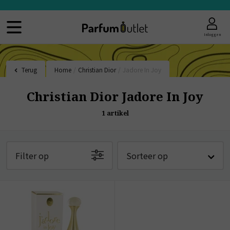
Inloggen
Terug
Home
/
Christian Dior
/
Jadore In Joy
Christian Dior Jadore In Joy
1
artikel
Filter op
Sorteer op