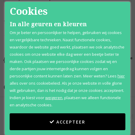
Cookies
Trouble In Heaven
In alle geuren en kleuren
Om je beter en persoonlijker te helpen, gebruiken wij cookies
en vergelijkbare technieken. Naast functionele cookies,
waardoor de website goed werkt, plaatsen we ook analytische
cookies om onze website elke dag weer een beetje beter te
Kortingen
Al 12 jaar
100% originele
maken. Ook plaatsen we persoonlijke cookies zodat wij en
tot wel 70%
voordelig
parfums
derde partijen jouw internetgedrag kunnen volgen en
persoonlijke content kunnen laten zien.
Meer weten?
Lees
hier
alles over ons cookiebeleid. Als je onze website in volle glorie
Onze merken
wilt gebruiken, dan is het nodig dat je onze cookies accepteert.
Indien je kiest voor
weigeren
,
plaatsen we alleen functionele
en analytische cookies.
ACCEPTEER