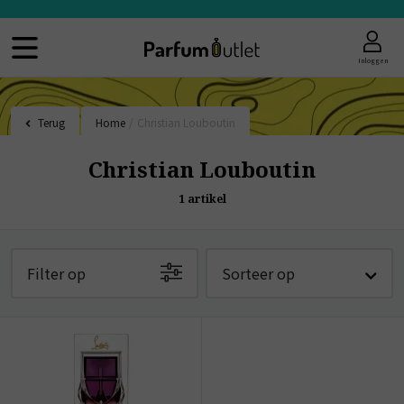
Inloggen
Terug
Home
/
Christian Louboutin
Christian Louboutin
1
artikel
Filter op
Sorteer op