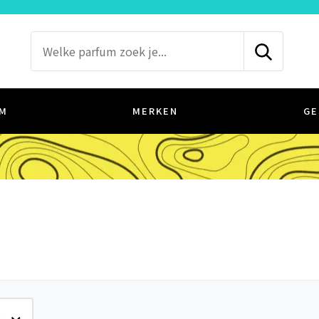
M
MERKEN
GE
e