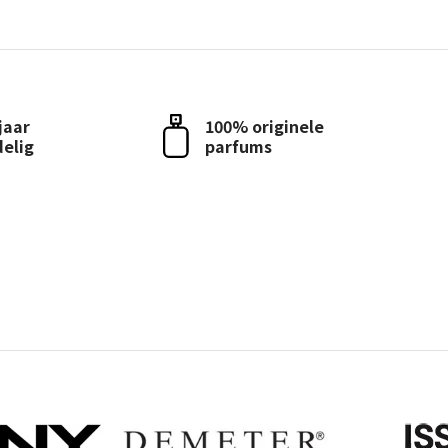
 jaar
100% originele
delig
parfums