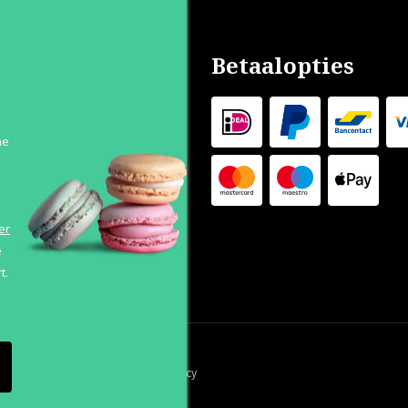
nservice
Betaalopties
s
n
he
 Levertijd
 Outlet
s
er
e
t.
orwaarden
Cookies
Privacy Policy