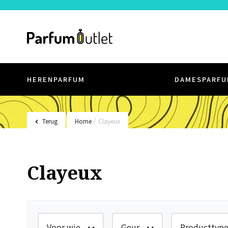
HERENPARFUM
DAMESPARFU
Terug
Home
/
Clayeux
Clayeux
Voor wie
Geur
Producttyp