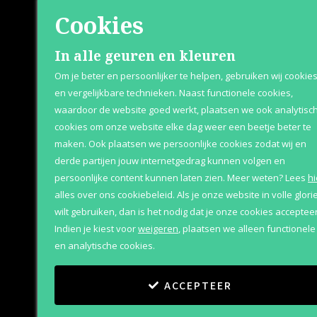
Cookies
Shop
Klante
In alle geuren en kleuren
Om je beter en persoonlijker te helpen, gebruiken wij cookie
Herenparfum
Retournere
en vergelijkbare technieken. Naast functionele cookies,
waardoor de website goed werkt, plaatsen we ook analytisc
Damesparfum
Bezorging &
cookies om onze website elke dag weer een beetje beter te
Merken
Over Parfum
maken. Ook plaatsen we persoonlijke cookies zodat wij en
derde partijen jouw internetgedrag kunnen volgen en
Geschenksets
Betaaloptie
persoonlijke content kunnen laten zien.
Meer weten?
Lees
hi
Aanbiedingen
alles over ons cookiebeleid. Als je onze website in volle glori
wilt gebruiken, dan is het nodig dat je onze cookies accepteer
Indien je kiest voor
weigeren
,
plaatsen we alleen functionele
en analytische cookies.
ACCEPTEER
Copyright
©
2011
-
2026
Parfum Outlet
Algemene vo