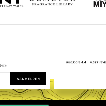
gers
AANMELDEN