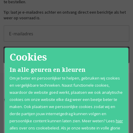
te bestellen.
Tip: laat je e-mailadres achter en ontvang direct een berichtje als het
weer op voorraad is.
E-mailadres
Cookies
BRENG ME OP DE HOOGTE
In alle geuren en kleuren
Om je beter en persoonlijker te helpen, gebruiken wij cookies
en vergelijkbare technieken. Naast functionele cookies,
waardoor de website goed werkt, plaatsen we ook analytische
cookies om onze website elke dag weer een beetje beter te
Kortingen
tot wel 70%
Al 12 jaar
voordelig
maken. Ook plaatsen we persoonlijke cookies zodat wij en
derde partijen jouw internetgedrag kunnen volgen en
100% originele
parfums
Afhalen
mogelijk
persoonlijke content kunnen laten zien.
Meer weten?
Lees
hier
Qshops
Keurmerk
alles over ons cookiebeleid. Als je onze website in volle glorie