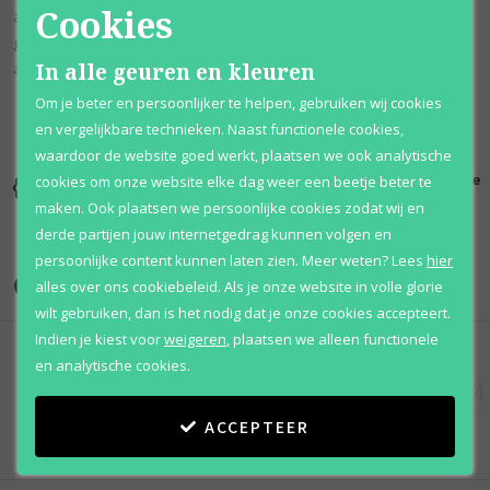
Cookies
aardse basisnoten van wierook, musk en vetiver. Deze geur is
gemaakt door parfumeur steven claisse en kan door zowel mannen
In alle geuren en kleuren
als vrouwen gedragen worden.
Om je beter en persoonlijker te helpen, gebruiken wij cookies
en vergelijkbare technieken. Naast functionele cookies,
waardoor de website goed werkt, plaatsen we ook analytische
Kortingen
Al 12 jaar
100% originele
cookies om onze website elke dag weer een beetje beter te
tot wel 70%
voordelig
parfums
maken. Ook plaatsen we persoonlijke cookies zodat wij en
derde partijen jouw internetgedrag kunnen volgen en
persoonlijke content kunnen laten zien.
Meer weten?
Lees
hier
Onze merken
alles over ons cookiebeleid. Als je onze website in volle glorie
wilt gebruiken, dan is het nodig dat je onze cookies accepteert.
Indien je kiest voor
weigeren
,
plaatsen we alleen functionele
en analytische cookies.
ACCEPTEER