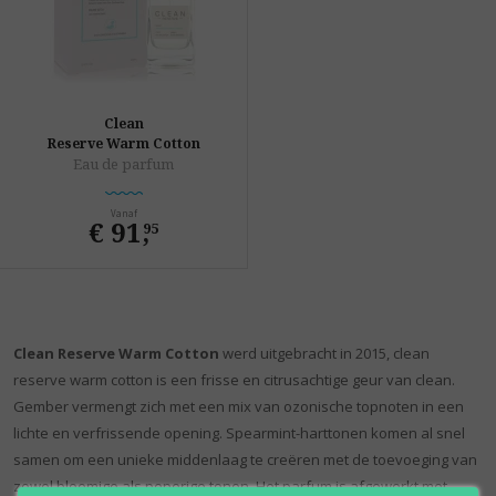
Clean
Reserve Warm Cotton
Eau de parfum
Vanaf
€ 91
,
95
Clean Reserve Warm Cotton
werd uitgebracht in 2015, clean
reserve warm cotton is een frisse en citrusachtige geur van clean.
Gember vermengt zich met een mix van ozonische topnoten in een
lichte en verfrissende opening. Spearmint-harttonen komen al snel
samen om een unieke middenlaag te creëren met de toevoeging van
zowel bloemige als peperige tonen. Het parfum is afgewerkt met