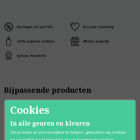
Kortingen
tot wel 70%
Al 12 jaar
voordelig
100% originele
parfums
Afhalen
mogelijk
Qshops
Keurmerk
Bijpassende producten
Cookies
In alle geuren en kleuren
Om je beter en persoonlijker te helpen, gebruiken wij cookies
en vergelijkbare technieken. Naast functionele cookies,