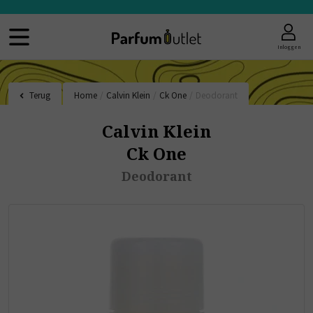
Inloggen
Terug
Home
/
Calvin Klein
/
Ck One
/
Deodorant
Calvin Klein
Ck One
Deodorant