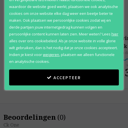
waardoor de website goed werkt, plaatsen we ook analytische
cookies om onze website elke dag weer een beetje beter te
maken. Ook plaatsen we persoonlijke cookies zodat wij en
derde partijen jouw internetgedrag kunnen volgen en
persoonlijke content kunnen laten zien.
Meer weten?
Lees
hier
Calvin Klein
Calvi
alles over ons cookiebeleid. Als je onze website in volle glorie
Ck One
Ck
wilt gebruiken, dan is het nodig dat je onze cookies accepteert.
Geschenkset
Eau de
Indien je kiest voor
weigeren
,
plaatsen we alleen functionele
en analytische cookies.
Vanaf
V
€ 65
,
€ 
95
ACCEPTEER
Beoordelingen
(
0
)
Ck One