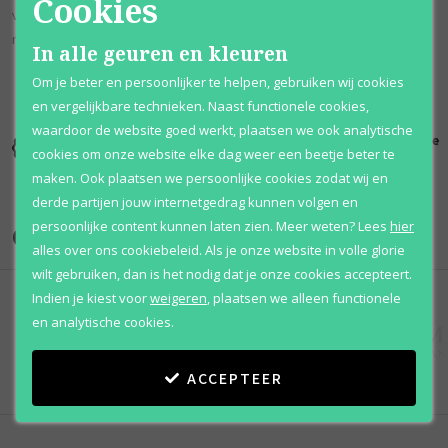
Cookies
vrienden. Deze unieke geur belichaamt de roze essentie van zijn
naam met hints van amandel, kers en klaprozen
In alle geuren en kleuren
Om je beter en persoonlijker te helpen, gebruiken wij cookies
en vergelijkbare technieken. Naast functionele cookies,
waardoor de website goed werkt, plaatsen we ook analytische
Kortingen
Al 12 jaar
100% originele
cookies om onze website elke dag weer een beetje beter te
tot wel 70%
voordelig
parfums
maken. Ook plaatsen we persoonlijke cookies zodat wij en
derde partijen jouw internetgedrag kunnen volgen en
persoonlijke content kunnen laten zien.
Meer weten?
Lees
hier
Onze merken
alles over ons cookiebeleid. Als je onze website in volle glorie
wilt gebruiken, dan is het nodig dat je onze cookies accepteert.
Indien je kiest voor
weigeren
,
plaatsen we alleen functionele
en analytische cookies.
ACCEPTEER