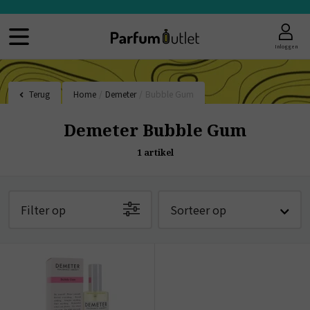
Inloggen
Terug
Home
/
Demeter
/
Bubble Gum
Demeter Bubble Gum
1
artikel
Filter op
Sorteer op