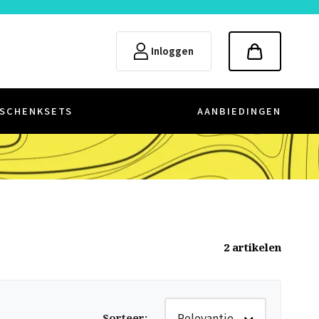
Inloggen
SCHENKSETS
AANBIEDINGEN
2
artikelen
Relevantie
Sorteer
: