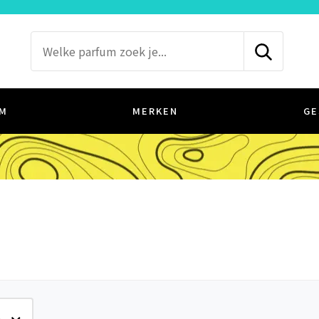
M
MERKEN
GE
e