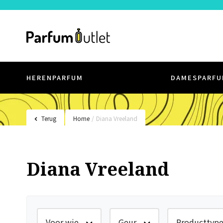
HERENPARFUM
DAMESPARFU
Terug
Home
/
Diana Vreeland
Diana Vreeland
Voor wie
Geur
Producttyp