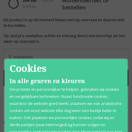
Momenteel niet te
200 ml
-
Eau de
bestellen
parfum
Dit product is op dit moment helaas niet op voorraad en daarom niet
te bestellen.
Tip: laat je e-mailadres achter en ontvang direct een berichtje als het
weer op voorraad is.
E-mailadres
Cookies
BRENG ME OP DE HOOGTE
In alle geuren en kleuren
Om je beter en persoonlijker te helpen, gebruiken wij cookies
en vergelijkbare technieken. Naast functionele cookies,
waardoor de website goed werkt, plaatsen we ook analytische
cookies om onze website elke dag weer een beetje beter te
maken. Ook plaatsen we persoonlijke cookies zodat wij en
Kortingen
tot wel 70%
Al 12 jaar
voordelig
derde partijen jouw internetgedrag kunnen volgen en
persoonlijke content kunnen laten zien.
Meer weten?
Lees
hier