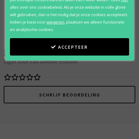
100% originele
parfums
Afhalen
mogelijk
alles over ons cookiebeleid. Als je onze website in volle glorie
wilt gebruiken, dan is het nodig dat je onze cookies accepteert.
Qshops
Keurmerk
Indien je kiest voor
weigeren
,
plaatsen we alleen functionele
en analytische cookies.
ACCEPTEER
Beoordelingen
(
0
)
Light Blue Eau Intense Homme
SCHRIJF BEOORDELING