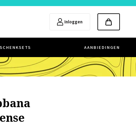
Inloggen
SCHENKSETS
AANBIEDINGEN
bbana
tense