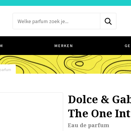
M
MERKEN
GE
 parfum
Dolce & Ga
The One In
Eau de parfum