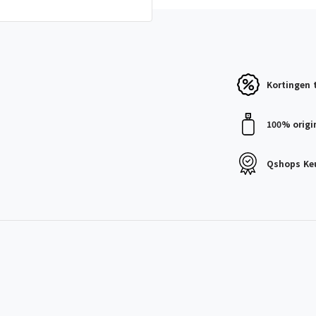
Kortingen
100% origi
Qshops
Ke