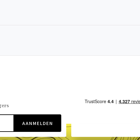
gers
AANMELDEN