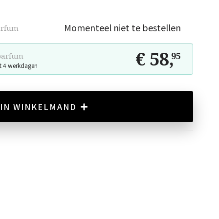
Momenteel niet te bestellen
arfum
€ 58
,
95
parfum
t 4 werkdagen
IN WINKELMAND