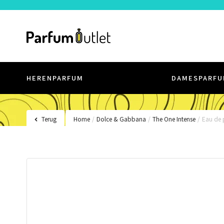
HERENPARFUM
DAMESPARFU
Terug
Home
/
Dolce & Gabbana
/
The One Intense
/
Eau de