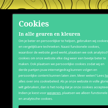
Cookies
Shop
Klante
In alle geuren en kleuren
Om je beter en persoonlijker te helpen, gebruiken wij cookie
Herenparfum
Over Parfum
en vergelijkbare technieken. Naast functionele cookies,
waardoor de website goed werkt, plaatsen we ook analytisc
Damesparfum
Betaaloptie
cookies om onze website elke dag weer een beetje beter te
Merken
Retournere
maken. Ook plaatsen we persoonlijke cookies zodat wij en
derde partijen jouw internetgedrag kunnen volgen en
Geschenksets
Bezorging &
persoonlijke content kunnen laten zien.
Meer weten?
Lees
hi
Aanbiedingen
alles over ons cookiebeleid. Als je onze website in volle glori
wilt gebruiken, dan is het nodig dat je onze cookies accepteer
Indien je kiest voor
weigeren
,
plaatsen we alleen functionele
en analytische cookies.