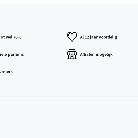
tot wel 70%
Al 12 jaar
voordelig
nele
parfums
Afhalen
mogelijk
urmerk