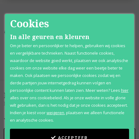
Cookies
Kortingen
tot wel 70%
Al 12 jaar
voordelig
In alle geuren en kleuren
Om je beter en persoonlijker te helpen, gebruiken wij cookies
100% originele
parfums
Afhalen
mogelijk
en vergelijkbare technieken. Naast functionele cookies,
waardoor de website goed werkt, plaatsen we ook analytische
Qshops
Keurmerk
cookies om onze website elke dag weer een beetje beter te
maken. Ook plaatsen we persoonlijke cookies zodat wij en
derde partijen jouw internetgedrag kunnen volgen en
persoonlijke content kunnen laten zien.
Meer weten?
Lees
hier
Beoordelingen
(
0
)
alles over ons cookiebeleid. Als je onze website in volle glorie
Be 100% Delicious
wilt gebruiken, dan is het nodig dat je onze cookies accepteert.
Indien je kiest voor
weigeren
,
plaatsen we alleen functionele
en analytische cookies.
SCHRIJF BEOORDELING
ACCEPTEER