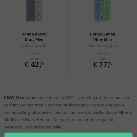
Donna Karan
Donna Karan
Dkny Men
Dkny Men
Eau de toilette
Eau de cologne
Vanaf
Vanaf
€ 42
,
€ 77
,
95
95
DKNY Men
kwam op de markt in 2009 als een bosrijk en aromatisch
parfum voor mannen. Een zeer moderne geur die een energieke
samenstelling introduceert. Het parfum werd ontwikkeld door Alberto
Morillas en Harry Fremont. De topnoten bevatten bergamot,
mandarijn, jeneverbes en salie.