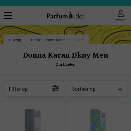
Inloggen
Terug
Home
/
Donna Karan
/
Dkny Men
Donna Karan Dkny Men
2
artikelen
Filter op
Sorteer op