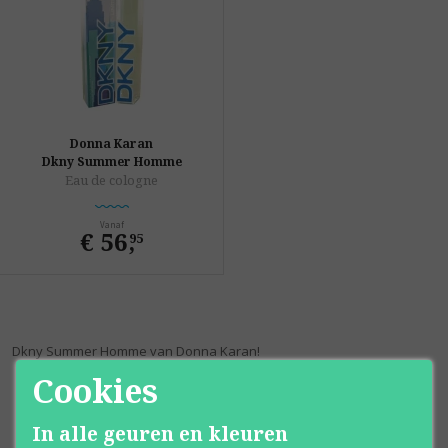
Donna Karan
Dkny Summer Homme
Eau de cologne
Vanaf
€ 56
,
95
Dkny Summer Homme van Donna Karan!
Cookies
In alle geuren en kleuren