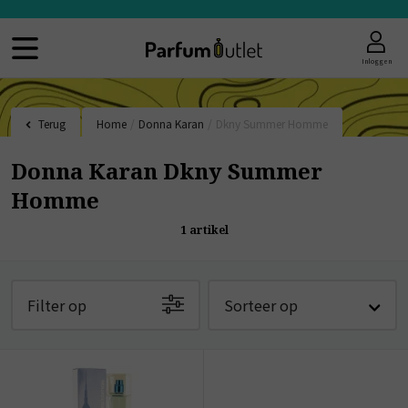
Inloggen
Terug
Home
/
Donna Karan
/
Dkny Summer Homme
Donna Karan Dkny Summer
Homme
1
artikel
Filter op
Sorteer op