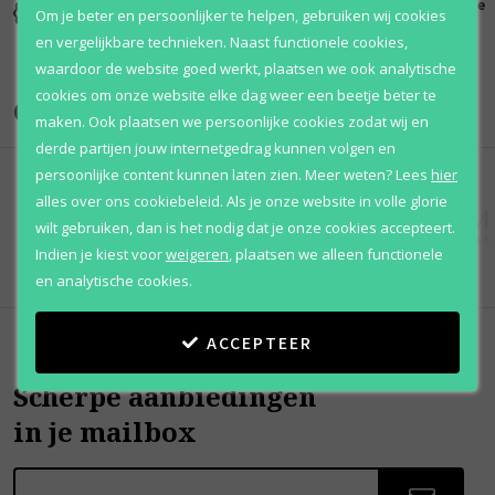
Kortingen
Al 12 jaar
100% originele
Om je beter en persoonlijker te helpen, gebruiken wij cookies
tot wel 70%
voordelig
parfums
en vergelijkbare technieken. Naast functionele cookies,
waardoor de website goed werkt, plaatsen we ook analytische
cookies om onze website elke dag weer een beetje beter te
Onze merken
maken. Ook plaatsen we persoonlijke cookies zodat wij en
derde partijen jouw internetgedrag kunnen volgen en
persoonlijke content kunnen laten zien.
Meer weten?
Lees
hier
alles over ons cookiebeleid. Als je onze website in volle glorie
wilt gebruiken, dan is het nodig dat je onze cookies accepteert.
Indien je kiest voor
weigeren
,
plaatsen we alleen functionele
en analytische cookies.
ACCEPTEER
Scherpe aanbiedingen
in je mailbox