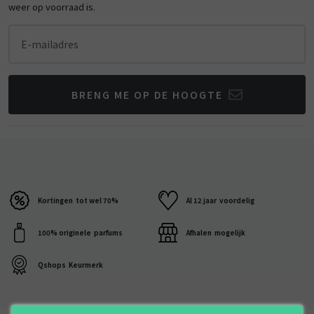
weer op voorraad is.
E-mailadres
BRENG ME OP DE HOOGTE
Kortingen
tot wel 70%
Al 12 jaar
voordelig
100% originele
parfums
Afhalen
mogelijk
Qshops
Keurmerk