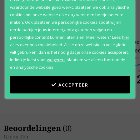
waardoor de website goed werkt, plaatsen we ook analytische
cookies om onze website elke dag weer een beetje beter te
maken. Ook plaatsen we persoonlijke cookies zodat wij en
derde partijen jouw internetgedrag kunnen volgen en
persoonlijke content kunnen laten zien.
Meer weten?
Lees
hier
Elizabeth Arden
Elizab
alles over ons cookiebeleid. Als je onze website in volle glorie
Green Tea
Gre
wilt gebruiken, dan is het nodig dat je onze cookies accepteert.
Eau de toilette
Deo
Indien je kiest voor
weigeren
,
plaatsen we alleen functionele
en analytische cookies.
Vanaf
V
€ 30
,
€ 
95
ACCEPTEER
Beoordelingen
(
0
)
Green Tea