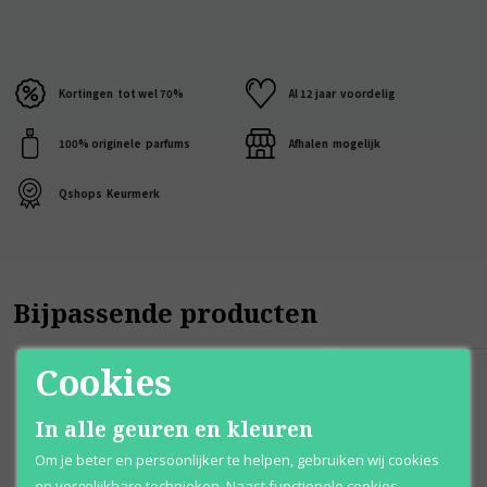
Kortingen
tot wel 70%
Al 12 jaar
voordelig
100% originele
parfums
Afhalen
mogelijk
Qshops
Keurmerk
Bijpassende producten
Cookies
In alle geuren en kleuren
Om je beter en persoonlijker te helpen, gebruiken wij cookies
en vergelijkbare technieken. Naast functionele cookies,