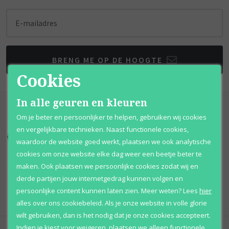
E-mailadres
BRENG ME OP DE HOOGTE
Cookies
In alle geuren en kleuren
Om je beter en persoonlijker te helpen, gebruiken wij cookies
en vergelijkbare technieken. Naast functionele cookies,
Kortingen
tot wel 70%
Al 12 jaar
voordelig
waardoor de website goed werkt, plaatsen we ook analytische
cookies om onze website elke dag weer een beetje beter te
100% originele
parfums
Afhalen
mogelijk
maken. Ook plaatsen we persoonlijke cookies zodat wij en
derde partijen jouw internetgedrag kunnen volgen en
Qshops
Keurmerk
persoonlijke content kunnen laten zien.
Meer weten?
Lees
hier
alles over ons cookiebeleid. Als je onze website in volle glorie
wilt gebruiken, dan is het nodig dat je onze cookies accepteert.
Indien je kiest voor
weigeren
,
plaatsen we alleen functionele