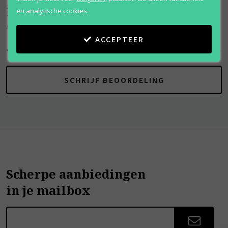
Beoordelingen
(
0
)
en analytische cookies.
Aliage
ACCEPTEER
SCHRIJF BEOORDELING
Scherpe aanbiedingen
in je mailbox