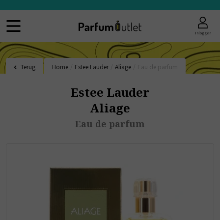
Inloggen
Terug
Home
/
Estee Lauder
/
Aliage
/
Eau de parfum
Estee Lauder
Aliage
Eau de parfum