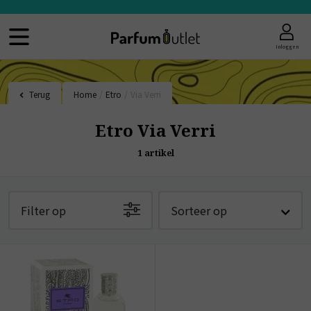
Inloggen
Terug
Home
/
Etro
/
Via Verri
Etro Via Verri
1
artikel
Filter op
Sorteer op