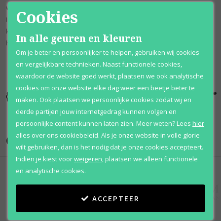
wordt aangevuld met rijke sporen van koriander en amber. Met zijn
Cookies
intense, kruidige aroma is deze betoverende geur een geweldige
keuze voor de gedurfde, onafhankelijke vrouw die niet bang is om
In alle geuren en kleuren
haar mening te uiten.
Om je beter en persoonlijker te helpen, gebruiken wij cookies
en vergelijkbare technieken. Naast functionele cookies,
waardoor de website goed werkt, plaatsen we ook analytische
cookies om onze website elke dag weer een beetje beter te
Kortingen
Al 12 jaar
100% originele
maken. Ook plaatsen we persoonlijke cookies zodat wij en
tot wel 70%
voordelig
parfums
derde partijen jouw internetgedrag kunnen volgen en
persoonlijke content kunnen laten zien.
Meer weten?
Lees
hier
alles over ons cookiebeleid. Als je onze website in volle glorie
Onze merken
wilt gebruiken, dan is het nodig dat je onze cookies accepteert.
Indien je kiest voor
weigeren
,
plaatsen we alleen functionele
en analytische cookies.
ACCEPTEER