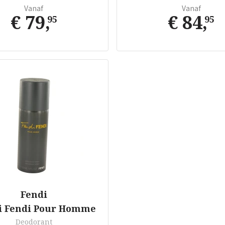
Vanaf
Vanaf
€ 79
,
€ 84
,
95
95
Fendi
i Fendi Pour Homme
Deodorant