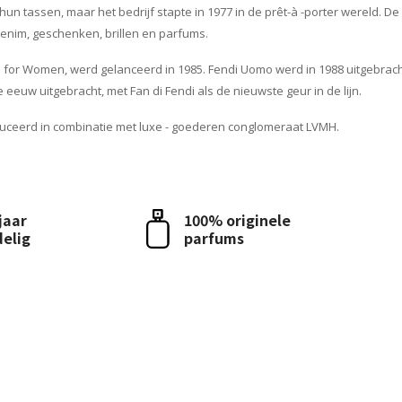
un tassen, maar het bedrijf stapte in 1977 in de prêt-à -porter wereld. De
denim, geschenken, brillen en parfums.
i for Women, werd gelanceerd in 1985. Fendi Uomo werd in 1988 uitgebrac
 eeuw uitgebracht, met Fan di Fendi als de nieuwste geur in de lijn.
ceerd in combinatie met luxe - goederen conglomeraat LVMH.
 jaar
100% originele
delig
parfums