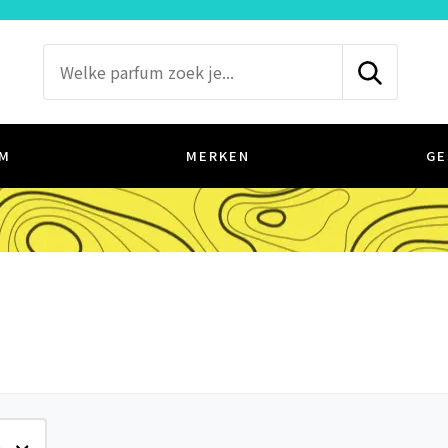
M
MERKEN
GE
e