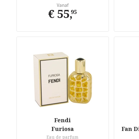
Vanaf
€ 55
,
95
Fendi
Furiosa
Fan D
Eau de parfum