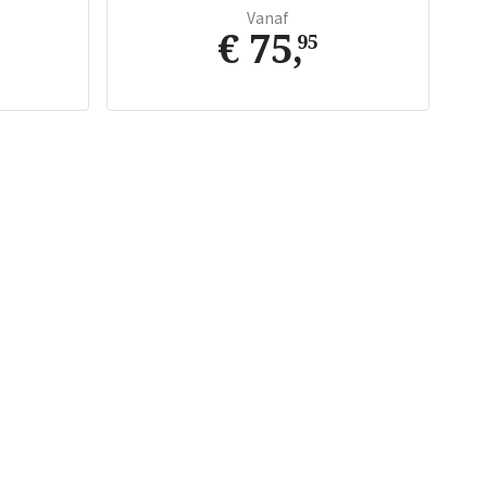
Vanaf
€ 75
,
95