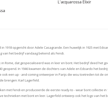
L'acquarossa Elixir
ssa
 in 1918 opgericht door Adele Casagrande. Een huwelijk in 1925 met Edoar
ng van het bedrijf vandaag bekend als Fendi.
 in Rome, dat gespecialiseerd was in leer en bont. Het bedrijf deed het 
40 geopend. In 1946 kwamen de dochters van Adele en Edoardo het bedrijf i
 ook een up - and-coming ontwerper in Parijs die wou toetreden tot de o
de brengen: Karl Lagerfeld.
ken met Fendi en produceerde de eerste ready-to - wear bont collectie in 
technieken met bont en leer. Lagerfeld ontwierp ook het logo van het bed