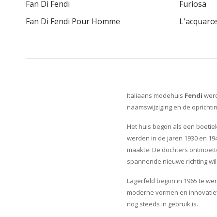
Fan Di Fendi
Furiosa
Fan Di Fendi Pour Homme
L'acquaro
Italiaans modehuis
Fendi
werd
naamswijziging en de oprichti
Het huis begon als een boetiek
werden in de jaren 1930 en 19
maakte. De dochters ontmoette
spannende nieuwe richting wil
Lagerfeld begon in 1965 te wer
moderne vormen en innovatieve 
nog steeds in gebruik is.