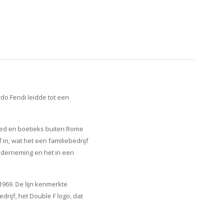
do Fendi leidde tot een
goed en boetieks buiten Rome
n, wat het een familiebedrijf
nderneming en het in een
1969. De lijn kenmerkte
rijf, het Double F logo, dat