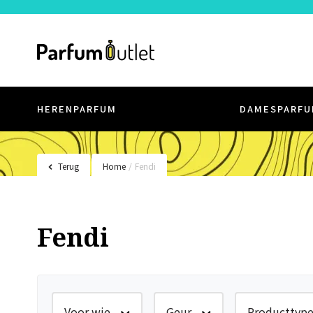
HERENPARFUM
DAMESPARFU
Terug
Home
/
Fendi
Fendi
Voor wie
Geur
Producttyp