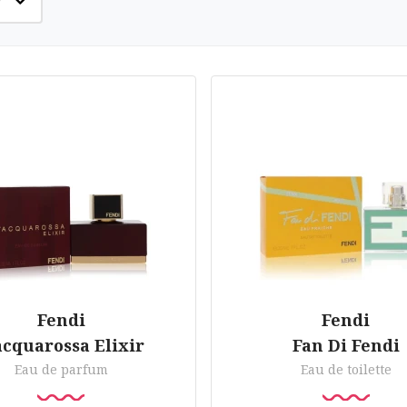
Fendi
Fendi
acquarossa Elixir
Fan Di Fendi
Eau de parfum
Eau de toilette