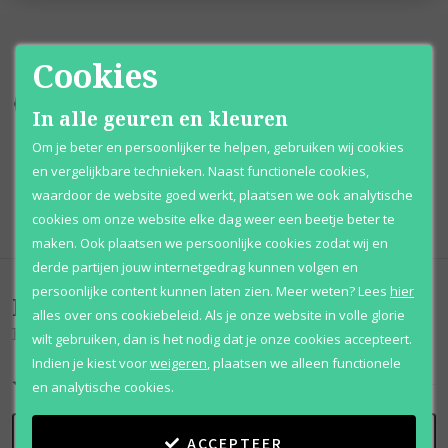
Cookies
Kortingen
tot wel 70%
Al 12 jaar
voordelig
In alle geuren en kleuren
Om je beter en persoonlijker te helpen, gebruiken wij cookies
100% originele
parfums
Afhalen
mogelijk
en vergelijkbare technieken. Naast functionele cookies,
waardoor de website goed werkt, plaatsen we ook analytische
Qshops
Keurmerk
cookies om onze website elke dag weer een beetje beter te
maken. Ook plaatsen we persoonlijke cookies zodat wij en
derde partijen jouw internetgedrag kunnen volgen en
persoonlijke content kunnen laten zien.
Meer weten?
Lees
hier
Beoordelingen
(
0
)
alles over ons cookiebeleid. Als je onze website in volle glorie
Expose Unisexe
wilt gebruiken, dan is het nodig dat je onze cookies accepteert.
Indien je kiest voor
weigeren
,
plaatsen we alleen functionele
en analytische cookies.
SCHRIJF BEOORDELING
ACCEPTEER