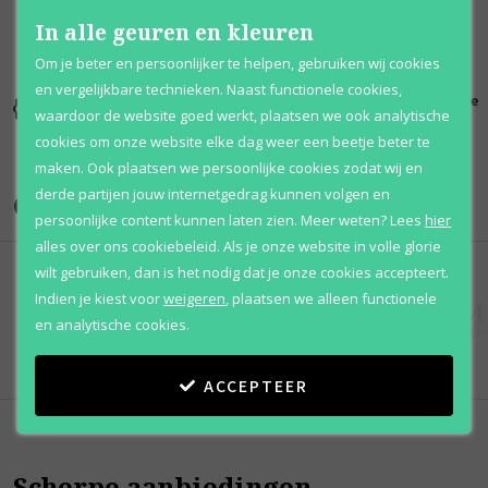
In alle geuren en kleuren
Om je beter en persoonlijker te helpen, gebruiken wij cookies
en vergelijkbare technieken. Naast functionele cookies,
Kortingen
Al 12 jaar
100% originele
waardoor de website goed werkt, plaatsen we ook analytische
tot wel 70%
voordelig
parfums
cookies om onze website elke dag weer een beetje beter te
maken. Ook plaatsen we persoonlijke cookies zodat wij en
derde partijen jouw internetgedrag kunnen volgen en
Onze merken
persoonlijke content kunnen laten zien.
Meer weten?
Lees
hier
alles over ons cookiebeleid. Als je onze website in volle glorie
wilt gebruiken, dan is het nodig dat je onze cookies accepteert.
Indien je kiest voor
weigeren
,
plaatsen we alleen functionele
en analytische cookies.
ACCEPTEER
Scherpe aanbiedingen