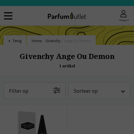
Inloggen
Terug
Home
/
Givenchy
/
Ange Ou Demon
Givenchy Ange Ou Demon
1
artikel
Filter op
Sorteer op