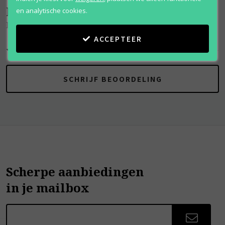
Beoordelingen
(
0
)
en analytische cookies.
Dahlia Divin Nude
ACCEPTEER
SCHRIJF BEOORDELING
Scherpe aanbiedingen
in je mailbox