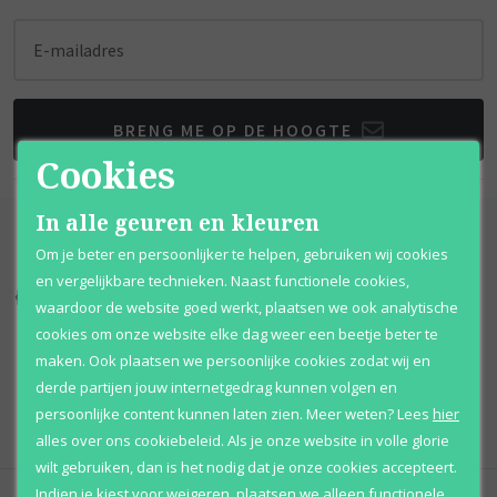
E-mailadres
BRENG ME OP DE HOOGTE
Cookies
In alle geuren en kleuren
Om je beter en persoonlijker te helpen, gebruiken wij cookies
en vergelijkbare technieken. Naast functionele cookies,
Kortingen
tot wel 70%
Al 12 jaar
voordelig
waardoor de website goed werkt, plaatsen we ook analytische
cookies om onze website elke dag weer een beetje beter te
100% originele
parfums
Afhalen
mogelijk
maken. Ook plaatsen we persoonlijke cookies zodat wij en
derde partijen jouw internetgedrag kunnen volgen en
Qshops
Keurmerk
persoonlijke content kunnen laten zien.
Meer weten?
Lees
hier
alles over ons cookiebeleid. Als je onze website in volle glorie
wilt gebruiken, dan is het nodig dat je onze cookies accepteert.
Indien je kiest voor
weigeren
,
plaatsen we alleen functionele