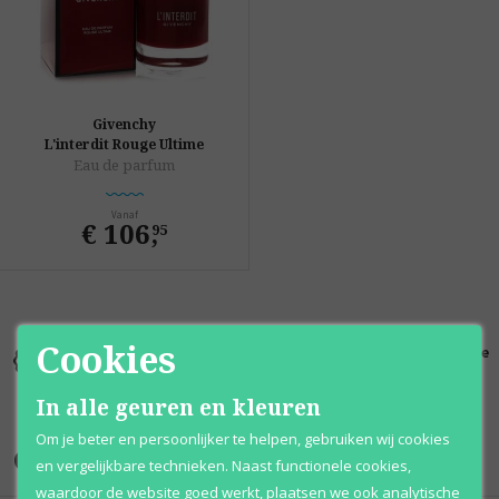
Givenchy
L'interdit Rouge Ultime
Eau de parfum
Vanaf
€ 106
,
95
Cookies
Kortingen
Al 12 jaar
100% originele
tot wel 70%
voordelig
parfums
In alle geuren en kleuren
Om je beter en persoonlijker te helpen, gebruiken wij cookies
Onze merken
en vergelijkbare technieken. Naast functionele cookies,
waardoor de website goed werkt, plaatsen we ook analytische