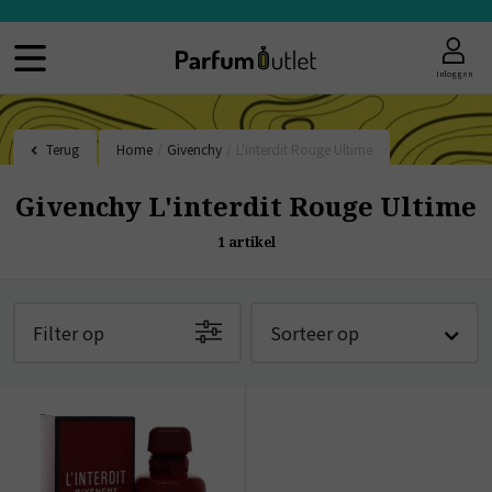
Inloggen
Terug
Home
/
Givenchy
/
L'interdit Rouge Ultime
Givenchy L'interdit Rouge Ultime
1
artikel
Filter op
Sorteer op