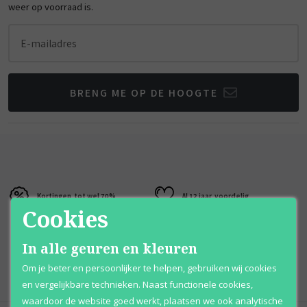
weer op voorraad is.
E-mailadres
BRENG ME OP DE HOOGTE
Kortingen
tot wel 70%
Al 12 jaar
voordelig
Cookies
100% originele
parfums
Afhalen
mogelijk
In alle geuren en kleuren
Qshops
Keurmerk
Om je beter en persoonlijker te helpen, gebruiken wij cookies
en vergelijkbare technieken. Naast functionele cookies,
waardoor de website goed werkt, plaatsen we ook analytische