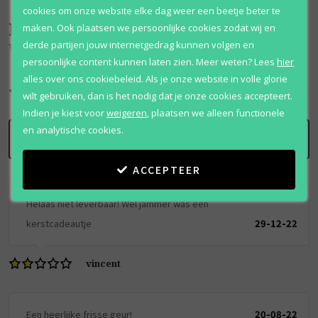
cookies om onze website elke dag weer een beetje beter te
Beoordelingen
(
2
)
maken. Ook plaatsen we persoonlijke cookies zodat wij en
derde partijen jouw internetgedrag kunnen volgen en
Very Irresistible L'eau En Rose
persoonlijke content kunnen laten zien.
Meer weten?
Lees
hier
alles over ons cookiebeleid. Als je onze website in volle glorie
7
/
10
wilt gebruiken, dan is het nodig dat je onze cookies accepteert.
Indien je kiest voor
weigeren
,
plaatsen we alleen functionele
en analytische cookies.
SCHRIJF BEOORDELING
ACCEPTEER
Helaas niet leverbaar! Wel jammer was een
kerstcadeautje
29-12-22
vincent
Een heerlijke frisse geur!
20-08-22