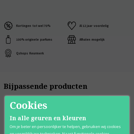
Kortingen
tot wel 70%
Al 12 jaar
voordelig
100% originele
parfums
Afhalen
mogelijk
Qshops
Keurmerk
Bijpassende producten
Cookies
In alle geuren en kleuren
Om je beter en persoonlijker te helpen, gebruiken wij cookies
en vergelijkbare technieken. Naast functionele cookies,