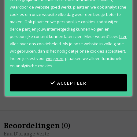
waardoor de website goed werkt, plaatsen we ook analytische
cookies om onze website elke dag weer een beetje beter te
maken. Ook plaatsen we persoonlijke cookies zodat wij en
derde partijen jouw internetgedrag kunnen volgen en
persoonlijke content kunnen laten zien.
Meer weten?
Lees
hier
Hermes
alles over ons cookiebeleid. Als je onze website in volle glorie
Eau D'orange Verte
wilt gebruiken, dan is het nodig dat je onze cookies accepteert.
Eau de cologne
Indien je kiest voor
weigeren
,
plaatsen we alleen functionele
en analytische cookies.
Vanaf
€ 59
,
95
ACCEPTEER
Beoordelingen
(
0
)
Eau D'orange Verte