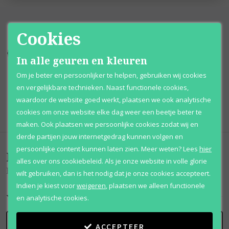
Cookies
Kortingen
tot wel 70%
Al 12 jaar
voordelig
In alle geuren en kleuren
Om je beter en persoonlijker te helpen, gebruiken wij cookies
100% originele
parfums
Afhalen
mogelijk
en vergelijkbare technieken. Naast functionele cookies,
waardoor de website goed werkt, plaatsen we ook analytische
Qshops
Keurmerk
cookies om onze website elke dag weer een beetje beter te
maken. Ook plaatsen we persoonlijke cookies zodat wij en
derde partijen jouw internetgedrag kunnen volgen en
persoonlijke content kunnen laten zien.
Meer weten?
Lees
hier
Beoordelingen
(
0
)
alles over ons cookiebeleid. Als je onze website in volle glorie
Eau De Mandarine Ambree
wilt gebruiken, dan is het nodig dat je onze cookies accepteert.
Indien je kiest voor
weigeren
,
plaatsen we alleen functionele
en analytische cookies.
SCHRIJF BEOORDELING
ACCEPTEER