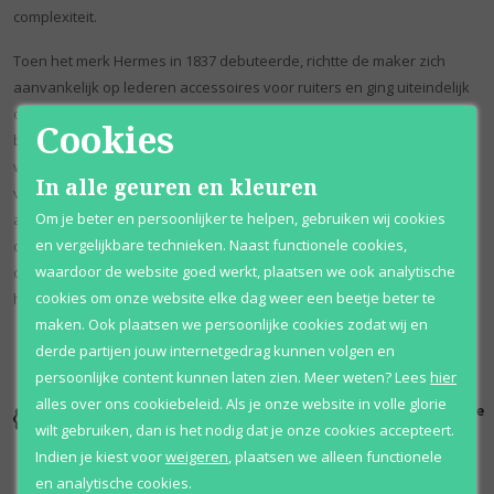
complexiteit.
Toen het merk Hermes in 1837 debuteerde, richtte de maker zich
aanvankelijk op lederen accessoires voor ruiters en ging uiteindelijk
over op handtassen, luxe modeartikelen en confectiekleding. In 1951
Cookies
brak het merk door in de parfumindustrie met Eau d'Hermès,
waarmee een lange reeks andere begeerde geuren begon in de
In alle geuren en kleuren
volgende zes decennia. Parfumeur Jean-Claude Ellena, de maestro
Om je beter en persoonlijker te helpen, gebruiken wij cookies
achter veel van de parfums van het label tussen 2004 en 2016, was
en vergelijkbare technieken. Naast functionele cookies,
de neus die Eau De Narcisse Bleu creëerde. Hij heeft meer dan 100
waardoor de website goed werkt, plaatsen we ook analytische
colognes en parfums uitgebracht, die allemaal de tand des tijds
cookies om onze website elke dag weer een beetje beter te
hebben doorstaan.
maken. Ook plaatsen we persoonlijke cookies zodat wij en
derde partijen jouw internetgedrag kunnen volgen en
persoonlijke content kunnen laten zien.
Meer weten?
Lees
hier
alles over ons cookiebeleid. Als je onze website in volle glorie
Kortingen
Al 12 jaar
100% originele
tot wel 70%
voordelig
parfums
wilt gebruiken, dan is het nodig dat je onze cookies accepteert.
Indien je kiest voor
weigeren
,
plaatsen we alleen functionele
en analytische cookies.