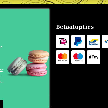
nservice
Betaalopties
s
n
he
 Levertijd
 Outlet
s
er
e
t.
orwaarden
Cookies
Privacy Policy