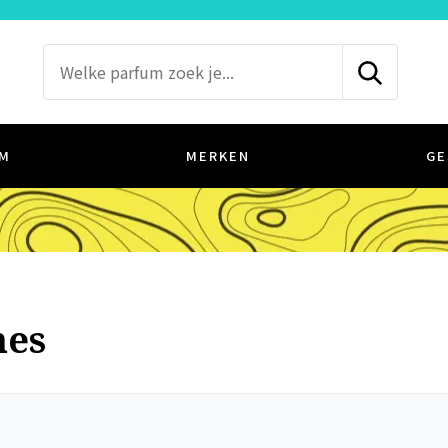
M
MERKEN
GE
mes