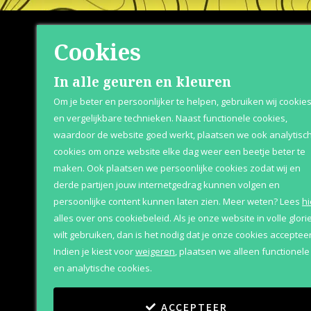
Cookies
Shop
Klante
In alle geuren en kleuren
Om je beter en persoonlijker te helpen, gebruiken wij cookie
Herenparfum
Retournere
en vergelijkbare technieken. Naast functionele cookies,
waardoor de website goed werkt, plaatsen we ook analytisc
Damesparfum
Bezorging &
cookies om onze website elke dag weer een beetje beter te
Merken
Over Parfum
maken. Ook plaatsen we persoonlijke cookies zodat wij en
derde partijen jouw internetgedrag kunnen volgen en
Geschenksets
Betaaloptie
persoonlijke content kunnen laten zien.
Meer weten?
Lees
hi
Aanbiedingen
alles over ons cookiebeleid. Als je onze website in volle glori
wilt gebruiken, dan is het nodig dat je onze cookies accepteer
Indien je kiest voor
weigeren
,
plaatsen we alleen functionele
en analytische cookies.
ACCEPTEER
Copyright
©
2011
-
2026
Parfum Outlet
Algemene vo