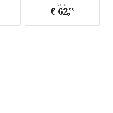
Vanaf
€ 62
,
95