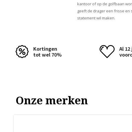
kantoor of op de golfbaan word
geeft de drager een frisse en 
statement wil maken.
Kortingen
Al 12
tot wel 70%
voor
Onze merken