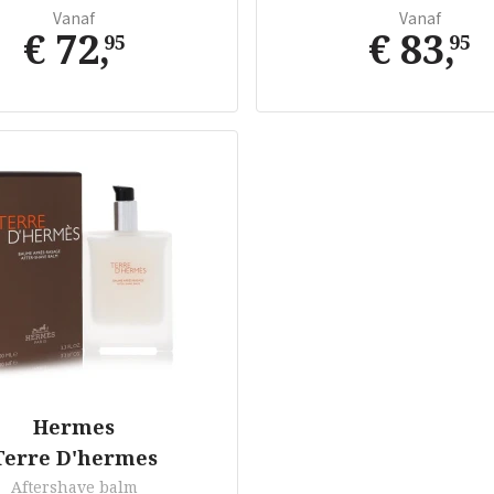
Vanaf
Vanaf
€ 72
,
€ 83
,
95
95
Hermes
Terre D'hermes
Aftershave balm