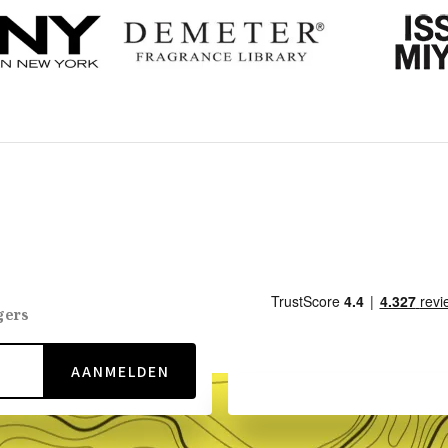
gers
AANMELDEN