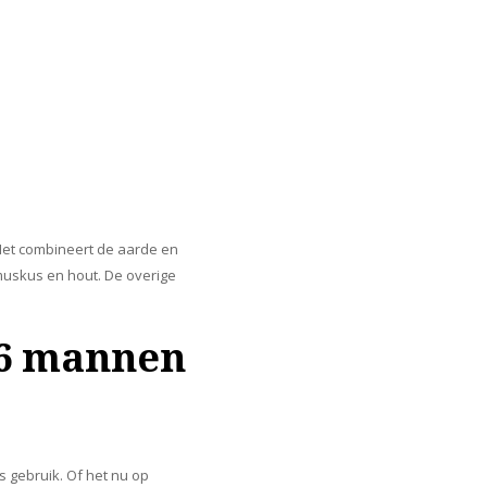
 Het combineert de aarde en
 muskus en hout. De overige
06 mannen
s gebruik. Of het nu op