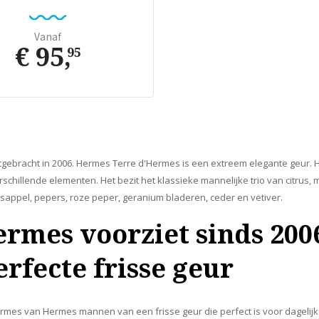
Vanaf
€ 95
,
95
itgebracht in 2006. Hermes Terre d'Hermes is een extreem elegante geur.
schillende elementen. Het bezit het klassieke mannelijke trio van citrus,
aasappel, pepers, roze peper, geranium bladeren, ceder en vetiver.
ermes voorziet sinds 20
rfecte frisse geur
ermes van Hermes mannen van een frisse geur die perfect is voor dagelijk