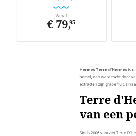
Vanaf
€ 79
,
95
Hermes Terre d'Hermes
is u
hemel, een ware tocht door ver
extracten zijn grapefruit, sin
Terre d'H
van een pe
Sinds 2006 voorziet Terre D'H