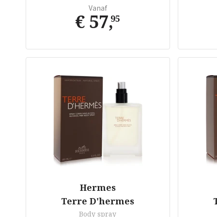
Vanaf
€ 57
,
95
Hermes
Terre D'hermes
Body spray