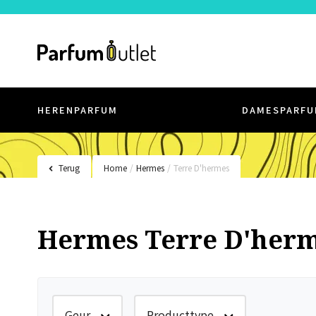
HERENPARFUM
DAMESPARFU
Terug
Home
/
Hermes
/
Terre D'hermes
Hermes Terre D'her
Geur
Producttype