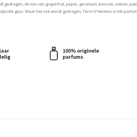
t gedragen, de mix van grapefruit, peper, geranium, benzoë, vetiver, patc
stijlvolle geur. Waar het ook wordt gedragen, Terre D'Hermes is hét parf
 jaar
100% originele
delig
parfums