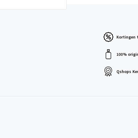
Kortingen
100% origi
Qshops
Ke