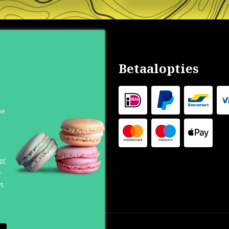
nservice
Betaalopties
s
n
he
 Levertijd
 Outlet
s
er
e
t.