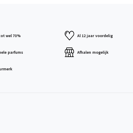
tot wel 70%
Al 12 jaar
voordelig
nele
parfums
Afhalen
mogelijk
urmerk