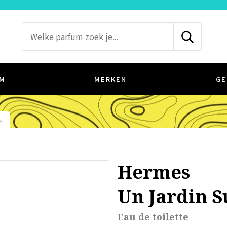
M
MERKEN
GE
e
Hermes
Un Jardin S
Eau de toilette