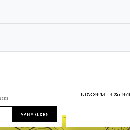
gers
AANMELDEN