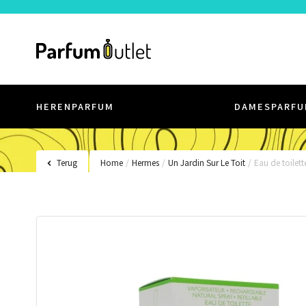
HERENPARFUM
DAMESPARFU
Terug
Home
/
Hermes
/
Un Jardin Sur Le Toit
/
Eau de toilett