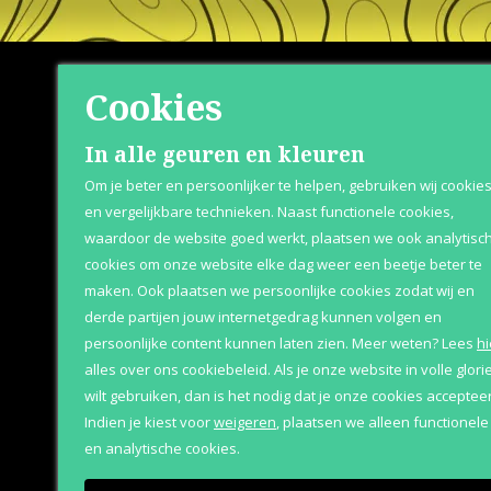
Cookies
Shop
Klante
In alle geuren en kleuren
Om je beter en persoonlijker te helpen, gebruiken wij cookie
Herenparfum
Retournere
en vergelijkbare technieken. Naast functionele cookies,
waardoor de website goed werkt, plaatsen we ook analytisc
Damesparfum
Bezorging &
cookies om onze website elke dag weer een beetje beter te
Merken
Over Parfum
maken. Ook plaatsen we persoonlijke cookies zodat wij en
derde partijen jouw internetgedrag kunnen volgen en
Geschenksets
Betaaloptie
persoonlijke content kunnen laten zien.
Meer weten?
Lees
hi
Aanbiedingen
alles over ons cookiebeleid. Als je onze website in volle glori
wilt gebruiken, dan is het nodig dat je onze cookies accepteer
Indien je kiest voor
weigeren
,
plaatsen we alleen functionele
en analytische cookies.