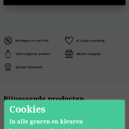
Kortingen
tot wel 70%
Al 12 jaar
voordelig
100% originele
parfums
Afhalen
mogelijk
Qshops
Keurmerk
Bijpassende producten
Cookies
In alle geuren en kleuren