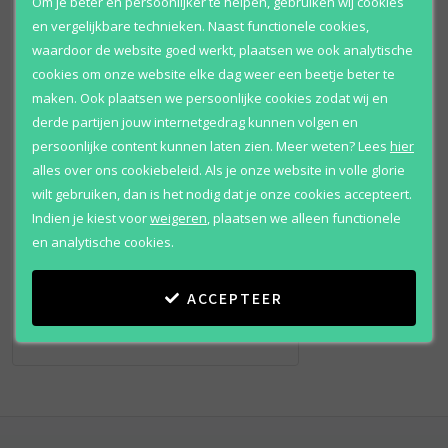
Om je beter en persoonlijker te helpen, gebruiken wij cookies
en vergelijkbare technieken. Naast functionele cookies,
waardoor de website goed werkt, plaatsen we ook analytische
cookies om onze website elke dag weer een beetje beter te
maken. Ook plaatsen we persoonlijke cookies zodat wij en
derde partijen jouw internetgedrag kunnen volgen en
persoonlijke content kunnen laten zien.
Meer weten?
Lees
hier
alles over ons cookiebeleid. Als je onze website in volle glorie
Hermes
wilt gebruiken, dan is het nodig dat je onze cookies accepteert.
Voyage D'hermes
Indien je kiest voor
weigeren
,
plaatsen we alleen functionele
Eau de parfum
en analytische cookies.
Vanaf
€ 122
,
ACCEPTEER
95