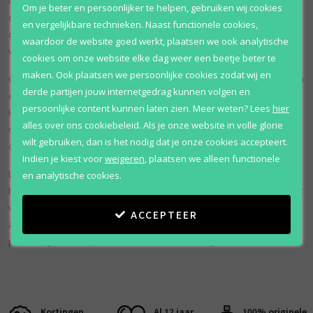
uitstraalt, terwijl patchoeli bijdraagt aan een rijke, aardse kwaliteit die
Om je beter en persoonlijker te helpen, gebruiken wij cookies
de diepte en levensduur van het parfum versterkt. Samen zorgen
en vergelijkbare technieken. Naast functionele cookies,
deze basisnoten voor een blijvende indruk, die een spoor van
waardoor de website goed werkt, plaatsen we ook analytische
warmte en mystiek achterlaat.
cookies om onze website elke dag weer een beetje beter te
maken. Ook plaatsen we persoonlijke cookies zodat wij en
Gepresenteerd in een slanke en elegante flacon die de strakke lijnen
derde partijen jouw internetgedrag kunnen volgen en
en eenvoud van de geur zelf weerspiegelt, is L'eau D'Issey Pour
persoonlijke content kunnen laten zien.
Meer weten?
Lees
hier
Homme Vetiver een ware weerspiegeling van moderne luxe. Het
alles over ons cookiebeleid. Als je onze website in volle glorie
ontwerp van de flacon is minimalistisch maar krachtig en belichaamt
wilt gebruiken, dan is het nodig dat je onze cookies accepteert.
de volwassen en zelfverzekerde geest van het parfum.
Indien je kiest voor
weigeren
,
plaatsen we alleen functionele
L'eau D'Issey Pour Homme Vetiver is ideaal voor de man die waarde
en analytische cookies.
hecht aan verfijning en subtiliteit in zijn parfumkeuzes. Het is geschikt
voor zowel overdag als 's avonds, waardoor het een veelzijdige
ACCEPTEER
aanvulling is op elke parfumcollectie. Deze geur is niet alleen een
persoonlijke keuze; het is een statement van stijl en evenwicht.
Kortingen
Al 12 jaar
100% originele