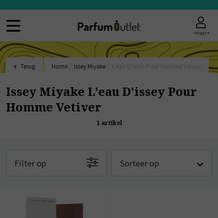
Inloggen
Terug
Home
/
Issey Miyake
/
L'eau D'issey Pour Homme Vetiver
Issey Miyake L'eau D'issey Pour
Homme Vetiver
1
artikel
Filter op
Sorteer op