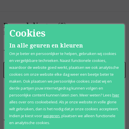
Beoordelingen
(
5
)
Cookies
Pour Homme
In alle geuren en kleuren
10
/
10
Om je beter en persoonlijker te helpen, gebruiken wij cookies
en vergelijkbare technieken. Naast functionele cookies,
waardoor de website goed werkt, plaatsen we ook analytische
SCHRIJF BEOORDELING
cookies om onze website elke dag weer een beetje beter te
maken. Ook plaatsen we persoonlijke cookies zodat wij en
derde partijen jouw internetgedrag kunnen volgen en
persoonlijke content kunnen laten zien.
Meer weten?
Lees
hier
Beste parfum ooit maar vindt ze niet meer spijtig
alles over ons cookiebeleid. Als je onze website in volle glorie
genoeg
18-10-25
wilt gebruiken, dan is het nodig dat je onze cookies accepteert.
Indien je kiest voor
weigeren
,
plaatsen we alleen functionele
Erkan
en analytische cookies.