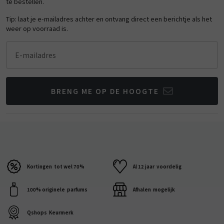
te bestellen.
Tip: laat je e-mailadres achter en ontvang direct een berichtje als het
weer op voorraad is.
E-mailadres
BRENG ME OP DE HOOGTE
Kortingen
tot wel 70%
Al 12 jaar
voordelig
100% originele
parfums
Afhalen
mogelijk
Qshops
Keurmerk