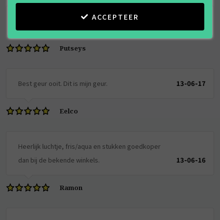
ACCEPTEER
goede condities, snel beslist en snel afgewerkt!
13-11-21
Putseys
Best geur ooit. Dit is mijn geur.
13-06-17
Eelco
Heerlijk luchtje, fris/aqua en stukken goedkoper
dan bij de bekende winkels.
13-06-16
Ramon