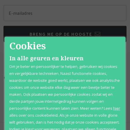
E-mailadres
BRENG ME OP DE HOOGTE
Cookies
In alle geuren en kleuren
Om je beter en persoonlijker te helpen, gebruiken wij cookies
en vergelijkbare technieken. Naast functionele cookies,
Kortingen
tot wel 70%
Al 12 jaar
voordelig
waardoor de website goed werkt, plaatsen we ook analytische
cookies om onze website elke dag weer een beetje beter te
100% originele
parfums
Afhalen
mogelijk
maken. Ook plaatsen we persoonlijke cookies zodat wij en
derde partijen jouw internetgedrag kunnen volgen en
Qshops
Keurmerk
persoonlijke content kunnen laten zien.
Meer weten?
Lees
hier
alles over ons cookiebeleid. Als je onze website in volle glorie
wilt gebruiken, dan is het nodig dat je onze cookies accepteert.
Indien je kiest voor
weigeren
,
plaatsen we alleen functionele