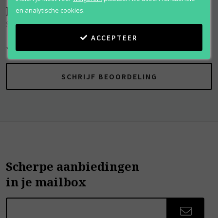
Beoordelingen
(
0
)
en analytische cookies.
Summer Splash
ACCEPTEER
SCHRIJF BEOORDELING
Scherpe aanbiedingen
in je mailbox