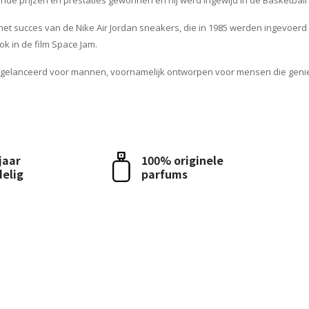
ende prijzen en prestaties gewonnen en hij werd ingewijd in de Basketball 
 het succes van de Nike Air Jordan sneakers, die in 1985 werden ingevoer
ok in de film Space Jam.
n gelanceerd voor mannen, voornamelijk ontworpen voor mensen die genie
 jaar
100% originele
delig
parfums