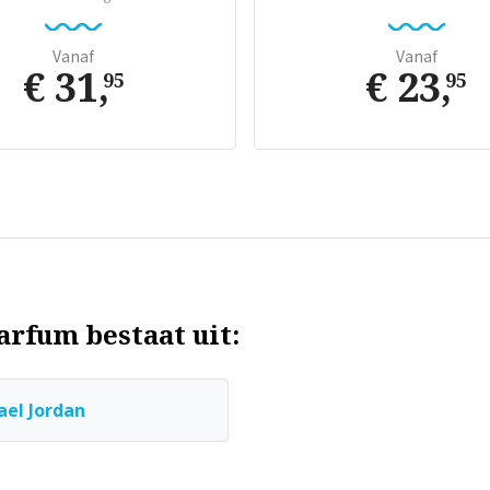
Vanaf
Vanaf
€ 31
,
€ 23
,
95
95
arfum bestaat uit:
ael Jordan