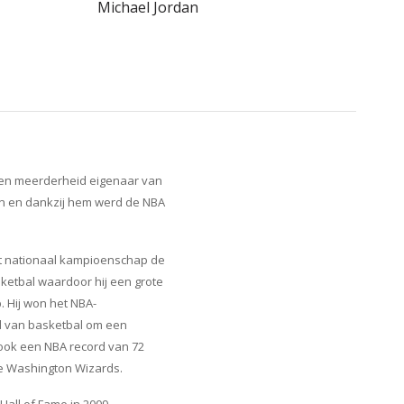
Michael Jordan
een meerderheid eigenaar van
den en dankzij hem werd de NBA
 het nationaal kampioenschap de
asketbal waardoor hij een grote
. Hij won het NBA-
id van basketbal om een
 ook een NBA record van 72
 de Washington Wizards.