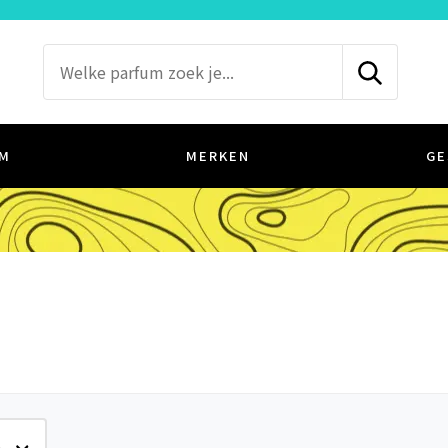
M
MERKEN
GE
e