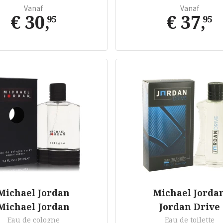
Vanaf
Vanaf
€ 30
,
€ 37
,
95
95
Michael Jordan
Michael Jorda
Michael Jordan
Jordan Drive
Eau de cologne
Eau de toilette