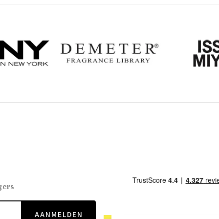
gers
AANMELDEN