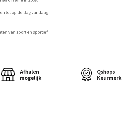
Hall of Fame in 2009.
d en tot op de dag vandaag
ten van sport en sportief
Afhalen
Qshops
mogelijk
Keurmerk