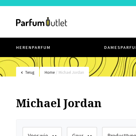
HERENPARFUM
DAMESPARFU
Terug
Home
/
Michael Jordan
Michael Jordan
Voor wie
Geur
Producttyp