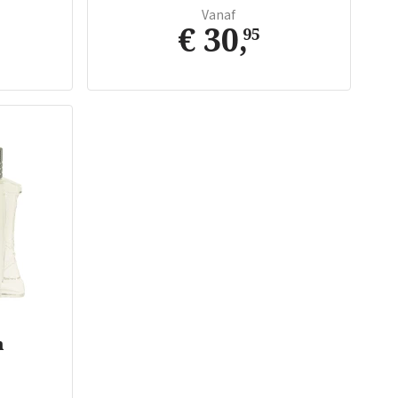
Vanaf
€ 30
,
95
n