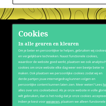
Cookies
Shop
Klante
In alle geuren en kleuren
Om je beter en persoonlijker te helpen, gebruiken wij cookie
Herenparfum
Over Parfum
en vergelijkbare technieken. Naast functionele cookies,
waardoor de website goed werkt, plaatsen we ook analytisc
Damesparfum
Betaaloptie
cookies om onze website elke dag weer een beetje beter te
Merken
Retournere
maken. Ook plaatsen we persoonlijke cookies zodat wij en
derde partijen jouw internetgedrag kunnen volgen en
Geschenksets
Bezorging &
persoonlijke content kunnen laten zien.
Meer weten?
Lees
hi
Aanbiedingen
alles over ons cookiebeleid. Als je onze website in volle glori
wilt gebruiken, dan is het nodig dat je onze cookies accepteer
Indien je kiest voor
weigeren
,
plaatsen we alleen functionele