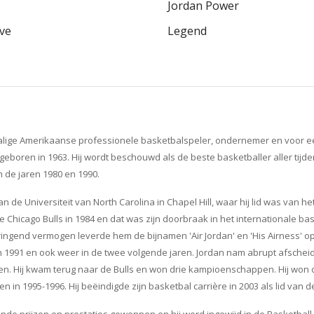
Jordan Power
ive
Legend
lige Amerikaanse professionele basketbalspeler, ondernemer en voor 
 geboren in 1963. Hij wordt beschouwd als de beste basketballer aller tij
n de jaren 1980 en 1990.
aan de Universiteit van North Carolina in Chapel Hill, waar hij lid was van
de Chicago Bulls in 1984 en dat was zijn doorbraak in het internationale b
pringend vermogen leverde hem de bijnamen 'Air Jordan' en 'His Airness' op
 1991 en ook weer in de twee volgende jaren. Jordan nam abrupt afsche
even. Hij kwam terug naar de Bulls en won drie kampioenschappen. Hij won
n in 1995-1996. Hij beëindigde zijn basketbal carrière in 2003 als lid van