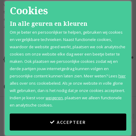
vervolgens de zwoele geuren van roze peper, jasmijn sambac en
Cookies
tuberoos, voor een pittigheid die geschikt is voor een koningin. Het
eindigt met een verleidelijke en romige basis van musk, waardoor de
In alle geuren en kleuren
aantrekkingskracht blijft bestaan.
Om je beter en persoonlijker te helpen, gebruiken wij cookies
en vergelijkbare technieken. Naast functionele cookies,
waardoor de website goed werkt, plaatsen we ook analytische
cookies om onze website elke dag weer een beetje beter te
Kortingen
Al 12 jaar
100% originele
maken. Ook plaatsen we persoonlijke cookies zodat wij en
tot wel 70%
voordelig
parfums
derde partijen jouw internetgedrag kunnen volgen en
persoonlijke content kunnen laten zien.
Meer weten?
Lees
hier
alles over ons cookiebeleid. Als je onze website in volle glorie
Onze merken
wilt gebruiken, dan is het nodig dat je onze cookies accepteert.
Indien je kiest voor
weigeren
,
plaatsen we alleen functionele
en analytische cookies.
ACCEPTEER