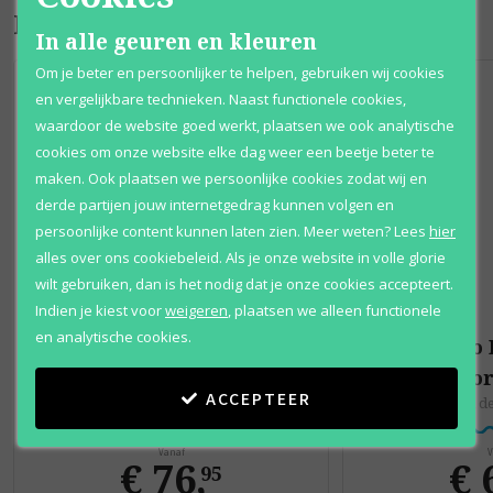
Bijpassende producten
In alle geuren en kleuren
Om je beter en persoonlijker te helpen, gebruiken wij cookies
en vergelijkbare technieken. Naast functionele cookies,
waardoor de website goed werkt, plaatsen we ook analytische
cookies om onze website elke dag weer een beetje beter te
maken. Ook plaatsen we persoonlijke cookies zodat wij en
derde partijen jouw internetgedrag kunnen volgen en
persoonlijke content kunnen laten zien.
Meer weten?
Lees
hier
alles over ons cookiebeleid. Als je onze website in volle glorie
wilt gebruiken, dan is het nodig dat je onze cookies accepteert.
Indien je kiest voor
weigeren
,
plaatsen we alleen functionele
en analytische cookies.
Narciso Rodriguez
Narciso
for Her
fo
ACCEPTEER
Eau de toilette
Eau d
Vanaf
V
€ 76
,
€ 
95