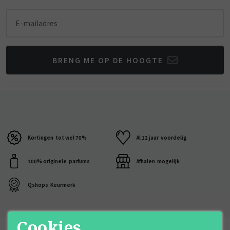
E-mailadres
BRENG ME OP DE HOOGTE
Kortingen
tot wel 70%
Al 12 jaar
voordelig
100% originele
parfums
Afhalen
mogelijk
Qshops
Keurmerk
Cookies