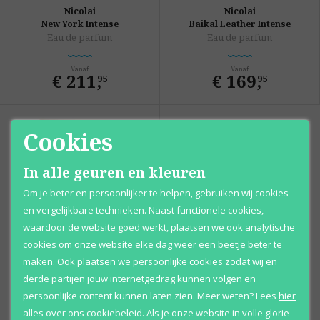
Nicolai
Nicolai
New York Intense
Baikal Leather Intense
Eau de parfum
Eau de parfum
Vanaf
Vanaf
€ 211
,
€ 169
,
95
95
Cookies
In alle geuren en kleuren
Om je beter en persoonlijker te helpen, gebruiken wij cookies
en vergelijkbare technieken. Naast functionele cookies,
waardoor de website goed werkt, plaatsen we ook analytische
cookies om onze website elke dag weer een beetje beter te
Nicolai
maken. Ook plaatsen we persoonlijke cookies zodat wij en
Patchouli Sublime
derde partijen jouw internetgedrag kunnen volgen en
Eau de parfum
persoonlijke content kunnen laten zien.
Meer weten?
Lees
hier
alles over ons cookiebeleid. Als je onze website in volle glorie
Vanaf