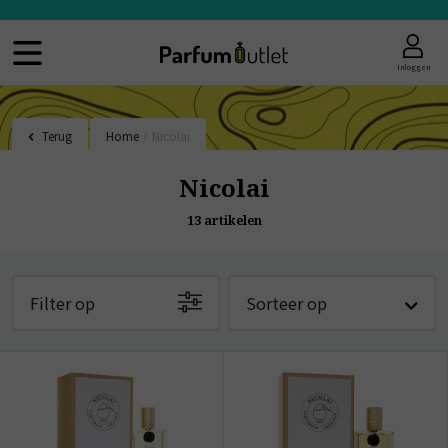
Inloggen
Terug
Home
/
Nicolai
Nicolai
13
artikelen
Filter op
Sorteer op