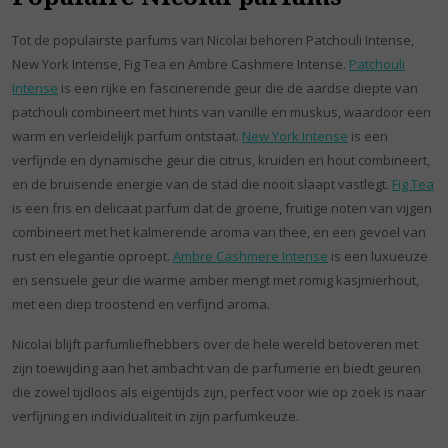
Tot de populairste parfums van Nicolai behoren Patchouli Intense,
New York Intense, Fig Tea en Ambre Cashmere Intense.
Patchouli
Intense
is een rijke en fascinerende geur die de aardse diepte van
patchouli combineert met hints van vanille en muskus, waardoor een
warm en verleidelijk parfum ontstaat.
New York Intense
is een
verfijnde en dynamische geur die citrus, kruiden en hout combineert,
en de bruisende energie van de stad die nooit slaapt vastlegt.
Fig Tea
is een fris en delicaat parfum dat de groene, fruitige noten van vijgen
combineert met het kalmerende aroma van thee, en een gevoel van
rust en elegantie oproept.
Ambre Cashmere Intense
is een luxueuze
en sensuele geur die warme amber mengt met romig kasjmierhout,
met een diep troostend en verfijnd aroma.
Nicolai blijft parfumliefhebbers over de hele wereld betoveren met
zijn toewijding aan het ambacht van de parfumerie en biedt geuren
die zowel tijdloos als eigentijds zijn, perfect voor wie op zoek is naar
verfijning en individualiteit in zijn parfumkeuze.