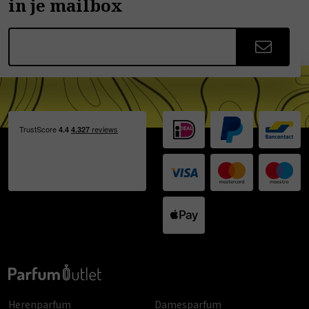
in je mailbox
Herenparfum
Damesparfum