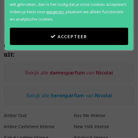
€ 362
,
95
wilt gebruiken, dan is het nodig dat je onze cookies accepteert.
Indien je kiest voor
weigeren
,
plaatsen we alleen functionele
en analytische cookies.
ACCEPTEER
Onze collectie Nicolai parfum bestaat
uit:
Bekijk alle
damesparfum
van
Nicolai
Bekijk alle
herenparfum
van
Nicolai
Amber Oud
Kiss Me Intense
Ambre Cashmere Intense
New York Intense
Baikal Leather Intense
Patchouli Intense