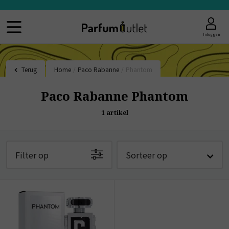
Inloggen
Terug
Home
/
Paco Rabanne
/
Phantom
Paco Rabanne Phantom
1
artikel
Filter op
Sorteer op