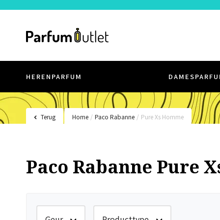
HERENPARFUM
DAMESPARFU
Terug
Home
/
Paco Rabanne
/
Pure Xs Homme
Paco Rabanne Pure 
Geur
Producttype