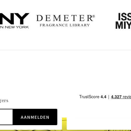
gers
AANMELDEN