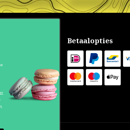
nservice
Betaalopties
s
n
he
 Levertijd
 Outlet
s
er
e
t.