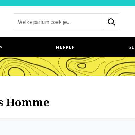
M
MERKEN
GE
Xs Homme