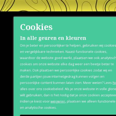
Cookies
Shop
Klante
In alle geuren en kleuren
Om je beter en persoonlijker te helpen, gebruiken wij cookie
Herenparfum
Retournere
en vergelijkbare technieken. Naast functionele cookies,
waardoor de website goed werkt, plaatsen we ook analytisc
Damesparfum
Bezorging &
cookies om onze website elke dag weer een beetje beter te
Merken
Over Parfum
maken. Ook plaatsen we persoonlijke cookies zodat wij en
derde partijen jouw internetgedrag kunnen volgen en
Geschenksets
Betaaloptie
persoonlijke content kunnen laten zien.
Meer weten?
Lees
hi
Aanbiedingen
alles over ons cookiebeleid. Als je onze website in volle glori
wilt gebruiken, dan is het nodig dat je onze cookies accepteer
Indien je kiest voor
weigeren
,
plaatsen we alleen functionele
en analytische cookies.