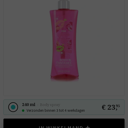
240 ml
-
Body spray
€ 23
,
95
Verzonden binnen 3 tot 4 werkdagen
IN WINKELMAND