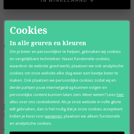
Cookies
In alle geuren en kleuren
Kortingen
tot wel 70%
Al 12 jaar
voordelig
Om je beter en persoonlijker te helpen, gebruiken wij cookies
en vergelijkbare technieken. Naast functionele cookies,
100% originele
parfums
Afhalen
mogelijk
waardoor de website goed werkt, plaatsen we ook analytische
cookies om onze website elke dag weer een beetje beter te
Qshops
Keurmerk
maken. Ook plaatsen we persoonlijke cookies zodat wij en
derde partijen jouw internetgedrag kunnen volgen en
persoonlijke content kunnen laten zien.
Meer weten?
Lees
hier
alles over ons cookiebeleid. Als je onze website in volle glorie
Beoordelingen
(
0
)
wilt gebruiken, dan is het nodig dat je onze cookies accepteert.
Body Fantasies Signature Pink Vanilla Kiss Fantasy
Indien je kiest voor
weigeren
,
plaatsen we alleen functionele
en analytische cookies.