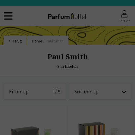
Inloggen
Terug
Home
/
Paul Smith
Paul Smith
3
artikelen
Filter op
Sorteer op