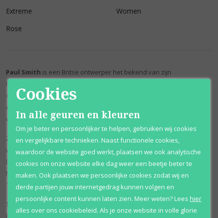
Extreme
Women
Rose
Paul Smith
is een Britse ontwerper het bekend van zijn
herencollecties. De ontwerper had oorspronkelijk gehoopt op een
Cookies
carrière als professioneel atleet, maar werd buitenspel gezet door
een ernstig ongeval. Vanaf toen begon hij aan een carrière in de
In alle geuren en kleuren
wereld van kunst en ideeën te overwegen.
Om je beter en persoonlijker te helpen, gebruiken wij cookies
Zijn interesse in de modewereld begon met zijn vroege
en vergelijkbare technieken. Naast functionele cookies,
werkervaringen in een kledingzaak in zijn geboorteland Nottingham.
waardoor de website goed werkt, plaatsen we ook analytische
Deze positie heeft geleid tot een management kans op een
cookies om onze website elke dag weer een beetje beter te
Nottingham boutique en uiteindelijk zijn eigen boetiek, geopend in
maken. Ook plaatsen we persoonlijke cookies zodat wij en
1970. Zijn eerste mannencollectie werd getoond in Parijs in 1976.
derde partijen jouw internetgedrag kunnen volgen en
persoonlijke content kunnen laten zien.
Meer weten?
Lees
hier
Tot de dag van vandaag biedt Paul Smith producten onder de labels
alles over ons cookiebeleid. Als je onze website in volle glorie
Paul Smith, Paul Smith Women, PS van Paul Smith, Paul Smith Jeans,