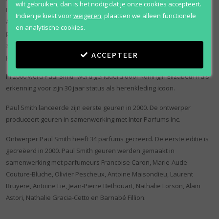
wilt gebruiken, dan is het nodig dat je onze cookies accepteert.
Paul Smith London, R. Newbold (alleen voor Japan), Paul Smith
Indien je kiest voor
weigeren
,
plaatsen we alleen functionele
Accessoires, Paul Smith Schoenen, Paul Smith Horloges, Paul Smith
en analytische cookies.
pennen en Paul Smith meubels en dingen aan. Paul Smith licenseert
zijn naam voor de productie van tapijten, porselein, brillen en
ACCEPTEER
parfums.
In 2000 werd Paul Smith werd geridderd door koningin Elizabeth II als
erkenning voor zijn 30 jaar status als herenkleding icoon.
Paul Smith lanceerde zijn eerste geuren in 2000. De ontwerper
produceert geuren in samenwerking met Inter Parfums Inc.
Ontwerper Paul Smith heeft 34 parfums gecreerd. De eerste editie is
gecreëerd in 2000. Paul Smith geuren werden gemaakt in
samenwerking met parfumeurs Francoise Caron, Marie-Aude
Couture-Bluche, Olivier Pescheux, Antoine Maisondieu, Laurent
Bruyere, Antoine Lie, Jean-Pierre Bethouart, Nathalie Lorson, Alain
Astori, Nathalie Gracia-Cetto en Barnabé Fillion.