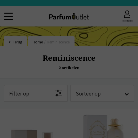
Inloggen
Terug
Home
/
Reminiscence
Reminiscence
2
artikelen
Filter op
Sorteer op