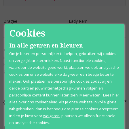
Dragée
Lady Rem
Cookies
In alle geuren en kleuren
Reminiscence
is een Frans sieraden en parfumhuis en is opgericht
Om je beter en persoonlijker te helpen, gebruiken wij cookies
in 1970 door Zoe Coste en Nino Amaddeo.
en vergelijkbare technieken. Naast functionele cookies,
Reminiscence heeft 37 parfums ontwikkeld. Het eerste parfum werd
waardoor de website goed werkt, plaatsen we ook analytische
gelanceerd in 1970.
cookies om onze website elke dag weer een beetje beter te
maken. Ook plaatsen we persoonlijke cookies zodat wij en
derde partijen jouw internetgedrag kunnen volgen en
persoonlijke content kunnen laten zien.
Meer weten?
Lees
hier
Kortingen
Al 12 jaar
100% originele
alles over ons cookiebeleid. Als je onze website in volle glorie
tot wel 70%
voordelig
parfums
wilt gebruiken, dan is het nodig dat je onze cookies accepteert.
Indien je kiest voor
weigeren
,
plaatsen we alleen functionele
en analytische cookies.
Onze merken