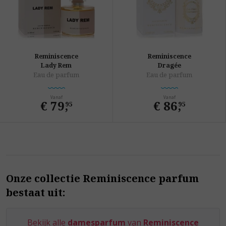
Reminiscence
Reminiscence
Lady Rem
Dragée
Eau de parfum
Eau de parfum
Vanaf
Vanaf
€ 79
,
€ 86
,
95
95
Onze collectie Reminiscence parfum
bestaat uit:
Bekijk alle
damesparfum
van
Reminiscence